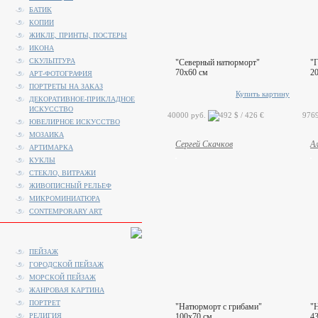
БАТИК
КОПИИ
ЖИКЛЕ, ПРИНТЫ, ПОСТЕРЫ
ИКОНА
СКУЛЬПТУРА
"Северный натюрморт"
"Г
70x60 см
2
АРТ-ФОТОГРАФИЯ
ПОРТРЕТЫ НА ЗАКАЗ
Купить картину
ДЕКОРАТИВНОЕ-ПРИКЛАДНОЕ
ИСКУССТВО
40000 руб.
9769
ЮВЕЛИРНОЕ ИСКУССТВО
МОЗАИКА
Сергей Скачков
А
АРТИМАРКА
КУКЛЫ
СТЕКЛО, ВИТРАЖИ
ЖИВОПИСНЫЙ РЕЛЬЕФ
МИКРОМИНИАТЮРА
CONTEMPORARY ART
ПЕЙЗАЖ
ГОРОДСКОЙ ПЕЙЗАЖ
МОРСКОЙ ПЕЙЗАЖ
ЖАНРОВАЯ КАРТИНА
ПОРТРЕТ
"Натюрморт с грибами"
"
РЕЛИГИЯ
100x70 см
4