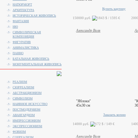
НАТЮРМОРТ
Купить картину
АРХИТЕКТУРА
ИСТОРИЧЕСКАЯ ЖИВОПИСЬ
150000 руб.
200
ФАНТАЗИЯ
НЮ
Александр Воля
А
СИМВОЛИЧЕСКАЯ
КОМПОЗИЦИЯ
ФИГУРАТИВ
АНИМАЛИСТИКA
ПАННО
БАТАЛЬНАЯ ЖИВОПИСЬ
МОНУМЕНТАЛЬНАЯ ЖИВОПИСЬ
РЕАЛИЗМ
СЮРРЕАЛИЗМ
АБСТРАКЦИОНИЗМ
СИМВОЛИЗМ
"Яблоки"
"
НАИВНОЕ ИСКУССТВО
45x30 см
3
ПОСТМОДЕРНИЗМ
Заказать копию
АВАНГАРДИЗМ
ИМПРЕССИОНИЗМ
14000 руб.
140
ЭКСПРЕССИОНИЗМ
ФОВИЗМ
Александр Воля
М
СОЦРЕАЛИЗМ