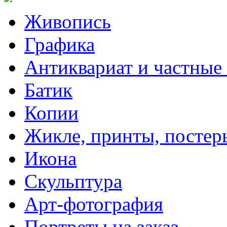
Живопись
Графика
Антиквариат и частные
Батик
Копии
Жикле, принты, постер
Икона
Скульптура
Арт-фотография
Портреты на заказ