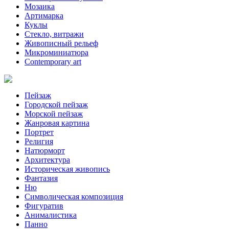
Мозаика
Артимарка
Куклы
Стекло, витражи
Живописный рельеф
Микроминиатюра
Contemporary art
Пейзаж
Городской пейзаж
Морской пейзаж
Жанровая картина
Портрет
Религия
Натюрморт
Архитектура
Историческая живопись
Фантазия
Ню
Символическая композиция
Фигуратив
Анималистикa
Панно