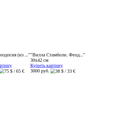
одосия (из ..."
"Вилла Стамболи. Феод..."
30x42 см
артину
Купить картину
3000 руб.