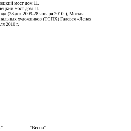
знецкий мост дом 11.
знецкий мост дом 11.
» (28.дек 2009-28 января 2010г), Москва.
иональных художников (ТСПХ) Галерея «Ясная
ля 2010 г.
к"
"Весна"