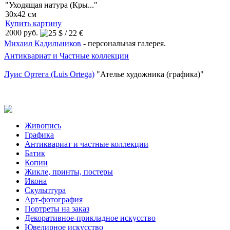
"Уходящая натура (Кры..."
30x42 см
Купить картину
2000 руб.
Михаил Кадильников
- персональная галерея.
Антиквариат и Частные коллекции
Луис Ортега (Luis Ortega)
"Ателье художника (графика)"
Живопись
Графика
Антиквариат и частные коллекции
Батик
Копии
Жикле, принты, постеры
Икона
Скульптура
Арт-фотография
Портреты на заказ
Декоративное-прикладное искусство
Ювелирное искусство