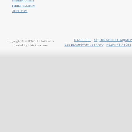
МИНИМАЛИЗМ
ГИПЕРРЕАЛИЗМ
ЛЕТТРИЗМ
О ГАЛЕРЕЕ
ХУДОЖНИКИ ПО ВИДАМ 
Copyright © 2009-2011
ArtVladis
Created by
DataYura.com
КАК РАЗМЕСТИТЬ РАБОТУ
ПРАВИЛА САЙТА