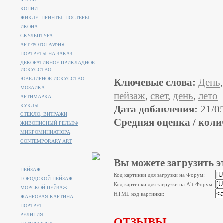
КОПИИ
ЖИКЛЕ, ПРИНТЫ, ПОСТЕРЫ
ИКОНА
СКУЛЬПТУРА
АРТ-ФОТОГРАФИЯ
ПОРТРЕТЫ НА ЗАКАЗ
ДЕКОРАТИВНОЕ-ПРИКЛАДНОЕ
ИСКУССТВО
ЮВЕЛИРНОЕ ИСКУССТВО
Ключевые слова:
День
МОЗАИКА
пейзаж
,
свет
,
день
,
лето
АРТИМАРКА
КУКЛЫ
Дата добавления:
21/0
СТЕКЛО, ВИТРАЖИ
Средняя оценка / коли
ЖИВОПИСНЫЙ РЕЛЬЕФ
МИКРОМИНИАТЮРА
CONTEMPORARY ART
Вы можете загрузить э
ПЕЙЗАЖ
Код картинки для загрузки на Форум:
ГОРОДСКОЙ ПЕЙЗАЖ
Код картинки для загрузки на Alt-Форум:
МОРСКОЙ ПЕЙЗАЖ
HTML код картинки:
ЖАНРОВАЯ КАРТИНА
ПОРТРЕТ
РЕЛИГИЯ
ОТЗЫВЫ