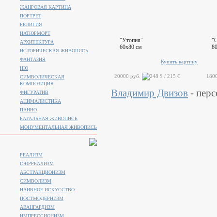
ЖАНРОВАЯ КАРТИНА
ПОРТРЕТ
РЕЛИГИЯ
НАТЮРМОРТ
"Утопия"
"
АРХИТЕКТУРА
60x80 см
8
ИСТОРИЧЕСКАЯ ЖИВОПИСЬ
ФАНТАЗИЯ
Купить картину
НЮ
20000 руб.
180
СИМВОЛИЧЕСКАЯ
КОМПОЗИЦИЯ
Владимир Двизов
- перс
ФИГУРАТИВ
АНИМАЛИСТИКA
ПАННО
БАТАЛЬНАЯ ЖИВОПИСЬ
МОНУМЕНТАЛЬНАЯ ЖИВОПИСЬ
РЕАЛИЗМ
СЮРРЕАЛИЗМ
АБСТРАКЦИОНИЗМ
СИМВОЛИЗМ
НАИВНОЕ ИСКУССТВО
ПОСТМОДЕРНИЗМ
АВАНГАРДИЗМ
ИМПРЕССИОНИЗМ