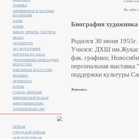
Стили и н
ГРАФИКА
На сайте с
АНТИКВАРИАТ И ЧАСТНЫЕ
КОЛЛЕКЦИИ
БАТИК
Биография художника
КОПИИ
ЖИКЛЕ, ПРИНТЫ, ПОСТЕРЫ
ИКОНА
Родился 30 июня 1955г. 
СКУЛЬПТУРА
Учился: ДХШ им.Жукаса 
АРТ-ФОТОГРАФИЯ
ПОРТРЕТЫ НА ЗАКАЗ
фак. графики; Новосибир
ДЕКОРАТИВНОЕ-ПРИКЛАДНОЕ
персональная выставка 
ИСКУССТВО
ЮВЕЛИРНОЕ ИСКУССТВО
поддержки культуры Сан
МОЗАИКА
АРТИМАРКА
КУКЛЫ
Живопись
СТЕКЛО, ВИТРАЖИ
ЖИВОПИСНЫЙ РЕЛЬЕФ
МИКРОМИНИАТЮРА
CONTEMPORARY ART
ПЕЙЗАЖ
ГОРОДСКОЙ ПЕЙЗАЖ
МОРСКОЙ ПЕЙЗАЖ