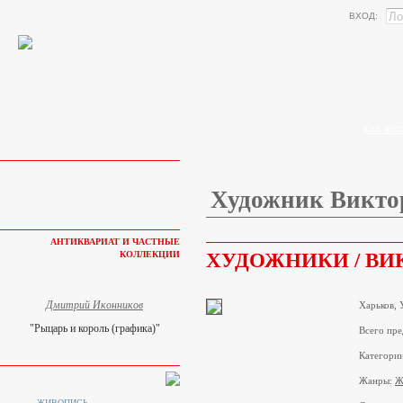
ВХОД:
КАК КУП
Художник Викто
АНТИКВАРИАТ И ЧАСТНЫЕ
ХУДОЖНИКИ / ВИ
КОЛЛЕКЦИИ
Дмитрий Иконников
Харьков, 
"Рыцарь и король (графика)"
Всего пре
Категори
Жанры:
Ж
ЖИВОПИСЬ