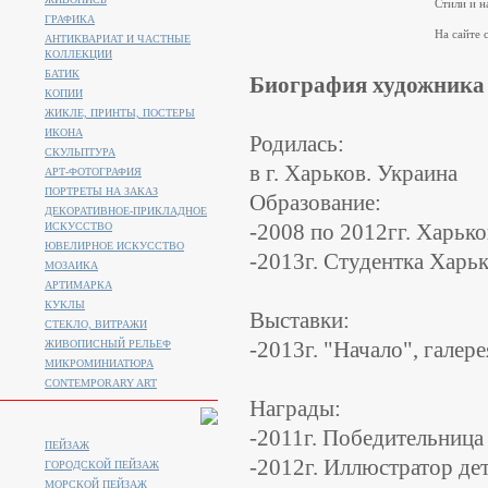
Стили и н
ГРАФИКА
На сайте с
АНТИКВАРИАТ И ЧАСТНЫЕ
КОЛЛЕКЦИИ
БАТИК
Биография художника
КОПИИ
ЖИКЛЕ, ПРИНТЫ, ПОСТЕРЫ
ИКОНА
Родилась:
СКУЛЬПТУРА
в г. Харьков. Украина
АРТ-ФОТОГРАФИЯ
ПОРТРЕТЫ НА ЗАКАЗ
Образование:
ДЕКОРАТИВНОЕ-ПРИКЛАДНОЕ
-2008 по 2012гг. Харьк
ИСКУССТВО
ЮВЕЛИРНОЕ ИСКУССТВО
-2013г. Студентка Харь
МОЗАИКА
АРТИМАРКА
КУКЛЫ
Выставки:
СТЕКЛО, ВИТРАЖИ
-2013г. "Начало", галер
ЖИВОПИСНЫЙ РЕЛЬЕФ
МИКРОМИНИАТЮРА
CONTEMPORARY ART
Награды:
-2011г. Победительница
ПЕЙЗАЖ
-2012г. Иллюстратор де
ГОРОДСКОЙ ПЕЙЗАЖ
МОРСКОЙ ПЕЙЗАЖ