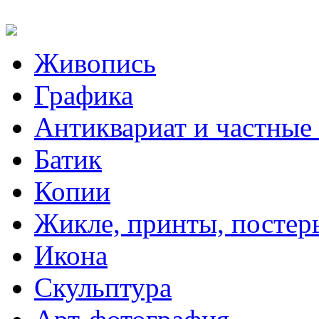
Живопись
Графика
Антиквариат и частные
Батик
Копии
Жикле, принты, постер
Икона
Скульптура