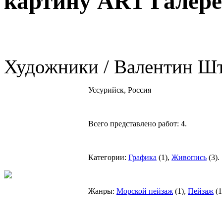
картину ART Галер
Художники / Валентин Ш
Уссурийск, Россия
Всего представлено работ:
4
.
Категории:
Графика
(
1
),
Живопись
(
3
).
Жанры:
Морской пейзаж
(
1
),
Пейзаж
(
1