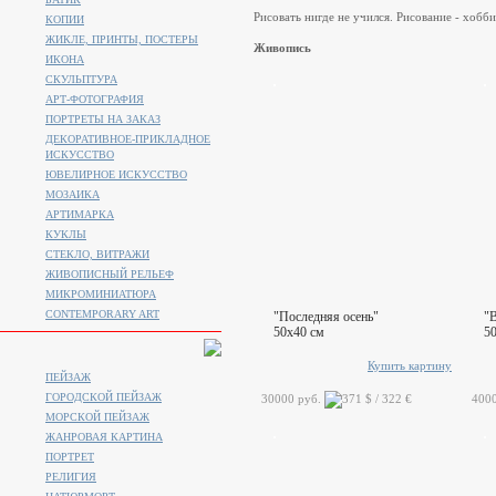
Рисовать нигде не учился. Рисование - хобби
КОПИИ
ЖИКЛЕ, ПРИНТЫ, ПОСТЕРЫ
Живопись
ИКОНА
СКУЛЬПТУРА
АРТ-ФОТОГРАФИЯ
ПОРТРЕТЫ НА ЗАКАЗ
ДЕКОРАТИВНОЕ-ПРИКЛАДНОЕ
ИСКУССТВО
ЮВЕЛИРНОЕ ИСКУССТВО
МОЗАИКА
АРТИМАРКА
КУКЛЫ
СТЕКЛО, ВИТРАЖИ
ЖИВОПИСНЫЙ РЕЛЬЕФ
МИКРОМИНИАТЮРА
CONTEMPORARY ART
"Последняя осень"
"В
50x40 см
5
Купить картину
ПЕЙЗАЖ
ГОРОДСКОЙ ПЕЙЗАЖ
30000 руб.
400
МОРСКОЙ ПЕЙЗАЖ
ЖАНРОВАЯ КАРТИНА
ПОРТРЕТ
РЕЛИГИЯ