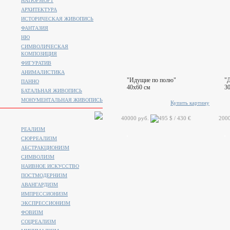
НАТЮРМОРТ
АРХИТЕКТУРА
ИСТОРИЧЕСКАЯ ЖИВОПИСЬ
ФАНТАЗИЯ
НЮ
СИМВОЛИЧЕСКАЯ
КОМПОЗИЦИЯ
ФИГУРАТИВ
АНИМАЛИСТИКA
"Идущие по полю"
"Д
ПАННО
40x60 см
3
БАТАЛЬНАЯ ЖИВОПИСЬ
МОНУМЕНТАЛЬНАЯ ЖИВОПИСЬ
Купить картину
40000 руб.
200
РЕАЛИЗМ
СЮРРЕАЛИЗМ
АБСТРАКЦИОНИЗМ
СИМВОЛИЗМ
НАИВНОЕ ИСКУССТВО
ПОСТМОДЕРНИЗМ
АВАНГАРДИЗМ
ИМПРЕССИОНИЗМ
ЭКСПРЕССИОНИЗМ
ФОВИЗМ
СОЦРЕАЛИЗМ