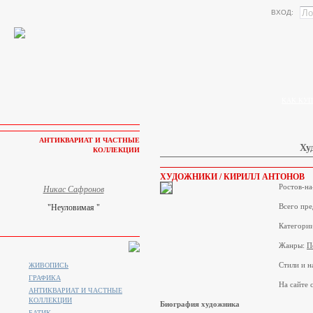
ВХОД:
КАК КУП
АНТИКВАРИАТ И ЧАСТНЫЕ
Ху
КОЛЛЕКЦИИ
ХУДОЖНИКИ / КИРИЛЛ АНТОНОВ
Ростов-на
Никас Сафронов
Всего пре
"Неуловимая "
Категори
Жанры:
П
Стили и н
ЖИВОПИСЬ
ГРАФИКА
На сайте с
АНТИКВАРИАТ И ЧАСТНЫЕ
КОЛЛЕКЦИИ
Биография художника
БАТИК