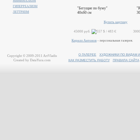
МИНИМАЛИЗМ
ГИПЕРРЕАЛИЗМ
"Бегущие по буму"
"
ЛЕТТРИЗМ
40x60 см
3
Купить картину
45000 руб.
300
Кирилл Антонов
- персональная галерея.
О ГАЛЕРЕЕ
ХУДОЖНИКИ ПО ВИДАМ 
Copyright © 2009-2011
ArtVladis
Created by
DataYura.com
КАК РАЗМЕСТИТЬ РАБОТУ
ПРАВИЛА САЙТА