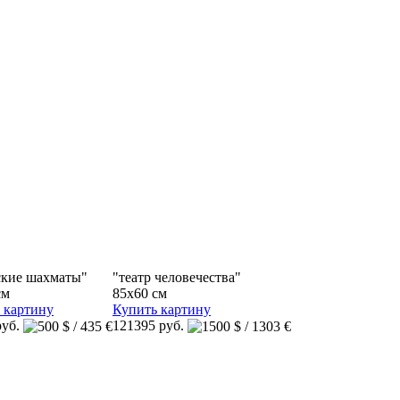
кие шахматы"
"театр человечества"
см
85x60 см
 картину
Купить картину
руб.
121395 руб.