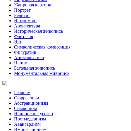
Жанровая картина
Портрет
Религия
Натюрморт
Архитектура
Историческая живопись
Фантазия
Ню
Символическая композиция
Фигуратив
Анималистикa
Панно
Батальная живопись
Монументальная живопись
Реализм
Сюрреализм
Абстракционизм
Символизм
Наивное искусство
Постмодернизм
Авангардизм
Импрессионизм