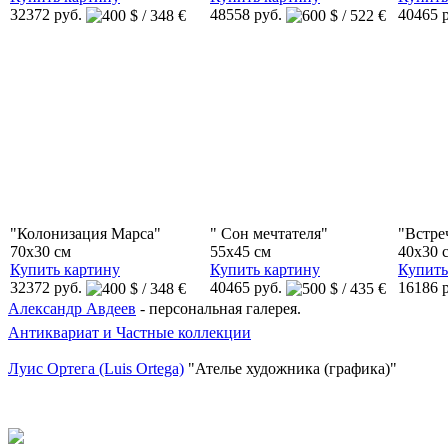
32372 руб.
48558 руб.
40465 
"Колонизация Марса"
" Сон мечтателя"
"Встре
70x30 см
55x45 см
40x30 
Купить картину
Купить картину
Купить
32372 руб.
40465 руб.
16186 
Александр Авдеев
- персональная галерея.
Антиквариат и Частные коллекции
Луис Ортега (Luis Ortega)
"Ателье художника (графика)"