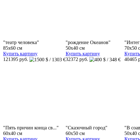
"театр человека"
"рождение Океанов"
"Интег
85x60 см
50x40 см
70x50 
Купить картину
Купить картину
Купить
121395 руб.
32372 руб.
40465 
"Пять причин конца св..."
"Сказочный город"
"В соа
60x40 см
60x50 см
50x40 
Купить картину
Купить картину
Купить