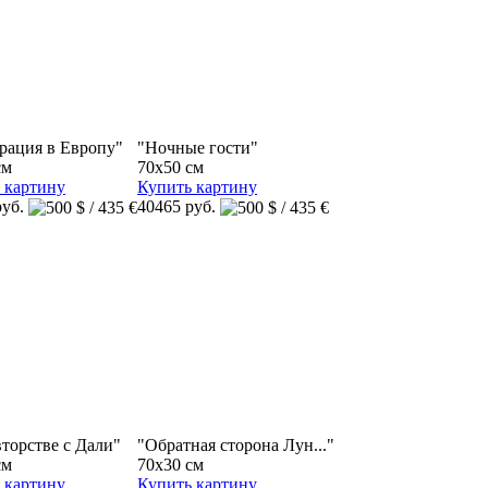
рация в Европу"
"Ночные гости"
см
70x50 см
 картину
Купить картину
руб.
40465 руб.
вторстве с Дали"
"Обратная сторона Лун..."
см
70x30 см
 картину
Купить картину