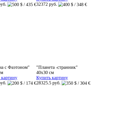
руб.
32372 руб.
ча с Фаэтоном"
"Планета -странник"
см
40x30 см
 картину
Купить картину
руб.
28325.5 руб.