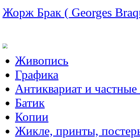
Жорж Брак ( Georges Braq
Живопись
Графика
Антиквариат и частные
Батик
Копии
Жикле, принты, постер