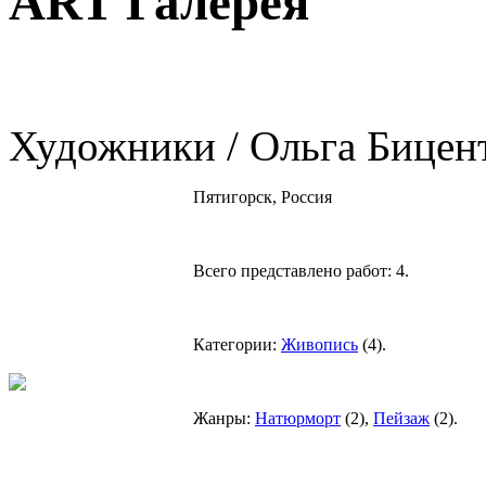
ART Галерея
Художники / Ольга Бицен
Пятигорск, Россия
Всего представлено работ:
4
.
Категории:
Живопись
(
4
).
Жанры:
Натюрморт
(
2
),
Пейзаж
(
2
).