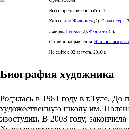
Орёл, Россия
Всего представлено работ:
5
.
Категории:
Живопись
(
2
),
Скульптура
(
Жанры:
Пейзаж
(
2
),
Фантазия
(
3
).
Стили и направления:
Наивное искусст
На сайте с 02 августа, 2010 г.
Биография художника
Родилась в 1981 году в г.Туле. До 
художественную школу им. Полено
изостудии. В 2003 году, закончила
Художественное училище по специ