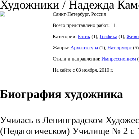
Художники / Надежда Кам
Санкт-Петербург, Россия
Всего представлено работ:
11
.
Категории:
Батик
(
1
),
Графика
(
1
),
Живо
Жанры:
Архитектура
(
1
),
Натюрморт
(
5
Стили и направления:
Импрессионизм
(
На сайте с 03 ноября, 2010 г.
Биография художника
Училась в Ленинградском Художе
(Педагогическом) Училище № 2 с 1