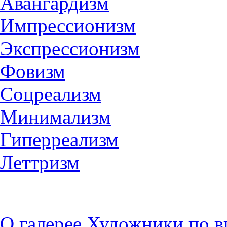
Авангардизм
Импрессионизм
Экспрессионизм
Фовизм
Соцреализм
Минимализм
Гиперреализм
Леттризм
О галерее
Художники по в