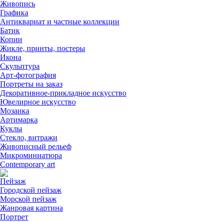
Живопись
Графика
Антиквариат и частные коллекции
Батик
Копии
Жикле, принты, постеры
Икона
Скульптура
Арт-фотография
Портреты на заказ
Декоративное-прикладное искусство
Ювелирное искусство
Мозаика
Артимарка
Куклы
Стекло, витражи
Живописный рельеф
Микроминиатюра
Contemporary art
Пейзаж
Городской пейзаж
Морской пейзаж
Жанровая картина
Портрет