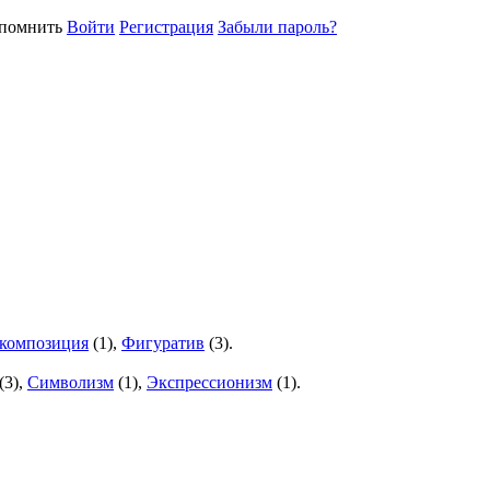
помнить
Войти
Регистрация
Забыли пароль?
 композиция
(
1
),
Фигуратив
(
3
).
(
3
),
Символизм
(
1
),
Экспрессионизм
(
1
).