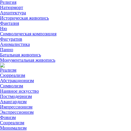
Религия
Натюрморт
Архитектура
Историческая живопись
Фантазия
Ню
Символическая композиция
Фигуратив
Анималистикa
Панно
Батальная живопись
Монументальная живопись
Реализм
Сюрреализм
Абстракционизм
Символизм
Наивное искусство
Постмодернизм
Авангардизм
Импрессионизм
Экспрессионизм
Фовизм
Соцреализм
Минимализм