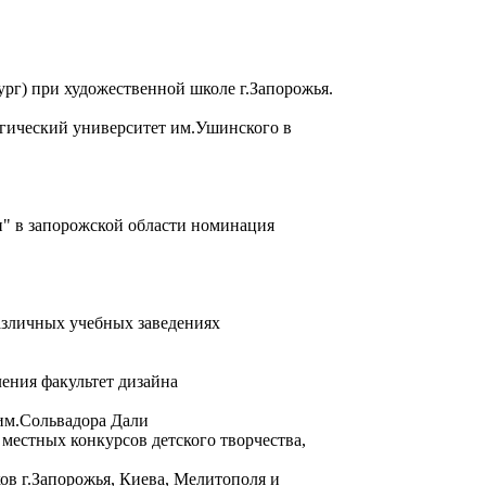
ург) при художественной школе г.Запорожья.
гический университет им.Ушинского в
и" в запорожской области номинация
азличных учебных заведениях
ения факультет дизайна
им.Сольвадора Дали
местных конкурсов детского творчества,
в г.Запорожья, Киева, Мелитополя и