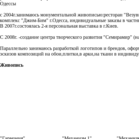
Одессы
с 2004г.занимаюсь монументальной живописью:ресторан "Везуви
комплекс "Джим-Бим" г.Одесса, индивидуальные заказы в частн
В 2007г.состоялась 2-я персональная выставка в г.Киев.
С 2008г. -создание центра творческого развития "Семирамир" (н
Параллельно занимаюсь разработкой логотипов и брендов, офор
эскизов композиций на обои,плитки,в арки,на ткани в индивид
Живопись
"Гармония"
"Механизм 1"
"Механизм