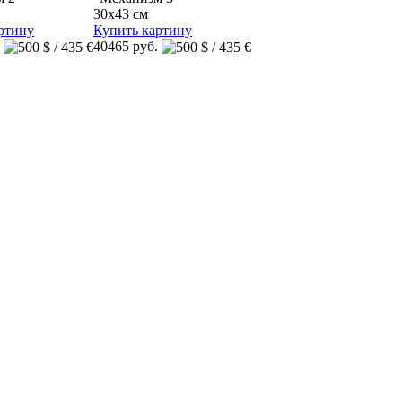
30x43 см
ртину
Купить картину
.
40465 руб.