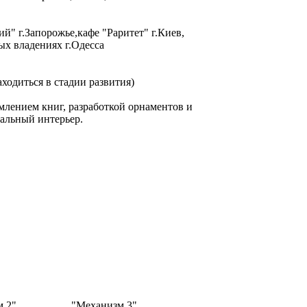
й" г.Запорожье,кафе "Раритет" г.Киев,
ых владениях г.Одесса
аходиться в стадии развития)
млением книг, разработкой орнаментов и
уальный интерьер.
 2"
"Механизм 3"