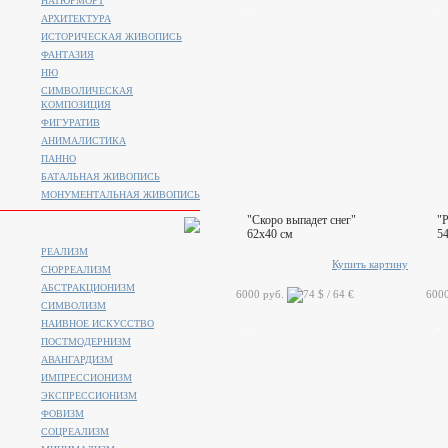
НАТЮРМОРТ
АРХИТЕКТУРА
ИСТОРИЧЕСКАЯ ЖИВОПИСЬ
ФАНТАЗИЯ
НЮ
СИМВОЛИЧЕСКАЯ
КОМПОЗИЦИЯ
ФИГУРАТИВ
АНИМАЛИСТИКA
ПАННО
БАТАЛЬНАЯ ЖИВОПИСЬ
МОНУМЕНТАЛЬНАЯ ЖИВОПИСЬ
"Скоро выпадет снег"
"Р
62x40 см
5
РЕАЛИЗМ
Купить картину
СЮРРЕАЛИЗМ
АБСТРАКЦИОНИЗМ
6000 руб.
600
СИМВОЛИЗМ
НАИВНОЕ ИСКУССТВО
ПОСТМОДЕРНИЗМ
АВАНГАРДИЗМ
ИМПРЕССИОНИЗМ
ЭКСПРЕССИОНИЗМ
ФОВИЗМ
СОЦРЕАЛИЗМ