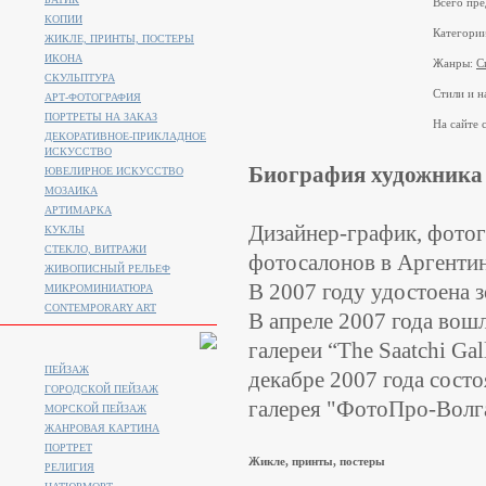
Всего пре
КОПИИ
Категори
ЖИКЛЕ, ПРИНТЫ, ПОСТЕРЫ
ИКОНА
Жанры:
С
СКУЛЬПТУРА
Стили и н
АРТ-ФОТОГРАФИЯ
ПОРТРЕТЫ НА ЗАКАЗ
На сайте с
ДЕКОРАТИВНОЕ-ПРИКЛАДНОЕ
ИСКУССТВО
Биография художника
ЮВЕЛИРНОЕ ИСКУССТВО
МОЗАИКА
АРТИМАРКА
Дизайнер-график, фотог
КУКЛЫ
СТЕКЛО, ВИТРАЖИ
фотосалонов в Аргентин
ЖИВОПИСНЫЙ РЕЛЬЕФ
В 2007 году удостоена 
МИКРОМИНИАТЮРА
CONTEMPORARY ART
В апреле 2007 года вош
галереи “The Saatchi Ga
ПЕЙЗАЖ
декабре 2007 года состо
ГОРОДСКОЙ ПЕЙЗАЖ
галерея "ФотоПро-Волга
МОРСКОЙ ПЕЙЗАЖ
ЖАНРОВАЯ КАРТИНА
ПОРТРЕТ
Жикле, принты, постеры
РЕЛИГИЯ