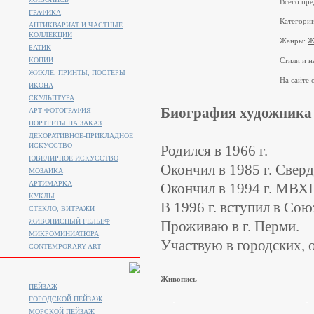
Всего пре
ГРАФИКА
Категори
АНТИКВАРИАТ И ЧАСТНЫЕ
КОЛЛЕКЦИИ
Жанры:
Ж
БАТИК
КОПИИ
Стили и н
ЖИКЛЕ, ПРИНТЫ, ПОСТЕРЫ
На сайте с
ИКОНА
СКУЛЬПТУРА
Биография художника
АРТ-ФОТОГРАФИЯ
ПОРТРЕТЫ НА ЗАКАЗ
ДЕКОРАТИВНОЕ-ПРИКЛАДНОЕ
ИСКУССТВО
Родился в 1966 г.
ЮВЕЛИРНОЕ ИСКУССТВО
Окончил в 1985 г. Свер
МОЗАИКА
АРТИМАРКА
Окончил в 1994 г. МВХ
КУКЛЫ
В 1996 г. вступил в Со
СТЕКЛО, ВИТРАЖИ
ЖИВОПИСНЫЙ РЕЛЬЕФ
Проживаю в г. Перми.
МИКРОМИНИАТЮРА
Участвую в городских, 
CONTEMPORARY ART
Живопись
ПЕЙЗАЖ
ГОРОДСКОЙ ПЕЙЗАЖ
МОРСКОЙ ПЕЙЗАЖ