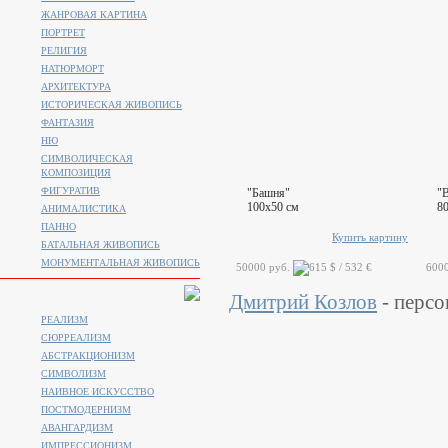
ЖАНРОВАЯ КАРТИНА
ПОРТРЕТ
РЕЛИГИЯ
НАТЮРМОРТ
АРХИТЕКТУРА
ИСТОРИЧЕСКАЯ ЖИВОПИСЬ
ФАНТАЗИЯ
НЮ
СИМВОЛИЧЕСКАЯ
КОМПОЗИЦИЯ
ФИГУРАТИВ
"Башня"
"
100x50 см
8
АНИМАЛИСТИКA
ПАННО
Купить картину
БАТАЛЬНАЯ ЖИВОПИСЬ
МОНУМЕНТАЛЬНАЯ ЖИВОПИСЬ
50000 руб.
600
Дмитрий Козлов
- персо
РЕАЛИЗМ
СЮРРЕАЛИЗМ
АБСТРАКЦИОНИЗМ
СИМВОЛИЗМ
НАИВНОЕ ИСКУССТВО
ПОСТМОДЕРНИЗМ
АВАНГАРДИЗМ
ИМПРЕССИОНИЗМ