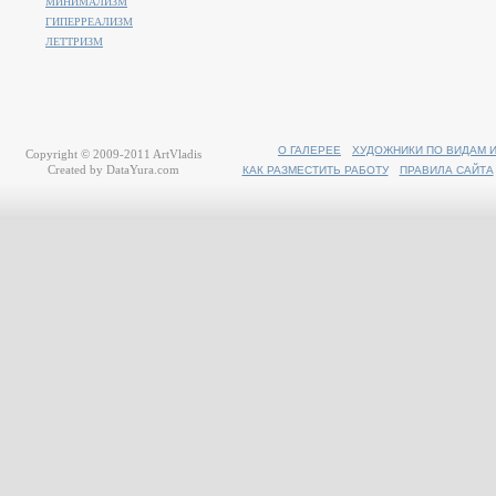
МИНИМАЛИЗМ
ГИПЕРРЕАЛИЗМ
ЛЕТТРИЗМ
О ГАЛЕРЕЕ
ХУДОЖНИКИ ПО ВИДАМ 
Copyright © 2009-2011
ArtVladis
Created by
DataYura.com
КАК РАЗМЕСТИТЬ РАБОТУ
ПРАВИЛА САЙТА