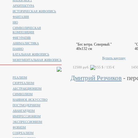
НАТЮРМОРТ
АРХИТЕКТУРА
ИСТОРИЧЕСКАЯ ЖИВОПИСЬ
ФАНТАЗИЯ
НЮ
СИМВОЛИЧЕСКАЯ
КОМПОЗИЦИЯ
ФИГУРАТИВ
АНИМАЛИСТИКA
"Бес ветра. Северный."
"С
40x132 см
4
ПАННО
БАТАЛЬНАЯ ЖИВОПИСЬ
Купить картину
МОНУМЕНТАЛЬНАЯ ЖИВОПИСЬ
12500 руб.
145
Дмитрий Резчиков
- пер
РЕАЛИЗМ
СЮРРЕАЛИЗМ
АБСТРАКЦИОНИЗМ
СИМВОЛИЗМ
НАИВНОЕ ИСКУССТВО
ПОСТМОДЕРНИЗМ
АВАНГАРДИЗМ
ИМПРЕССИОНИЗМ
ЭКСПРЕССИОНИЗМ
ФОВИЗМ
СОЦРЕАЛИЗМ