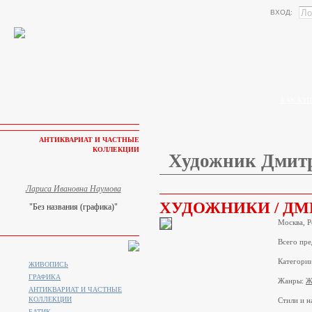
ВХОД:
КАК КУП
АНТИКВАРИАТ И ЧАСТНЫЕ
КОЛЛЕКЦИИ
Художник Дмитр
Лариса Ивановна Наумова
ХУДОЖНИКИ / ДМ
"Без названия (графика)"
Москва, Р
Всего пре
Категори
ЖИВОПИСЬ
ГРАФИКА
Жанры:
Ж
АНТИКВАРИАТ И ЧАСТНЫЕ
КОЛЛЕКЦИИ
Стили и н
БАТИК