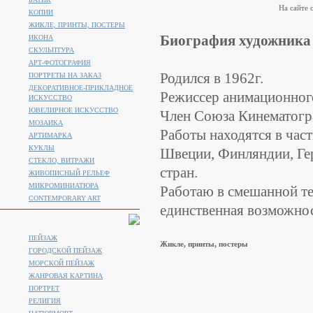
На сайте с
КОПИИ
ЖИКЛЕ, ПРИНТЫ, ПОСТЕРЫ
Биография художника
ИКОНА
СКУЛЬПТУРА
АРТ-ФОТОГРАФИЯ
Родился в 1962г.
ПОРТРЕТЫ НА ЗАКАЗ
ДЕКОРАТИВНОЕ-ПРИКЛАДНОЕ
Режиссер анимационного
ИСКУССТВО
ЮВЕЛИРНОЕ ИСКУССТВО
Член Союза Кинематогр
МОЗАИКА
Работы находятся в час
АРТИМАРКА
КУКЛЫ
Швеции, Финляндии, Ге
СТЕКЛО, ВИТРАЖИ
стран.
ЖИВОПИСНЫЙ РЕЛЬЕФ
МИКРОМИНИАТЮРА
Работаю в смешанной те
CONTEMPORARY ART
единственная возможнос
ПЕЙЗАЖ
Жикле, принты, постеры
ГОРОДСКОЙ ПЕЙЗАЖ
МОРСКОЙ ПЕЙЗАЖ
ЖАНРОВАЯ КАРТИНА
ПОРТРЕТ
РЕЛИГИЯ