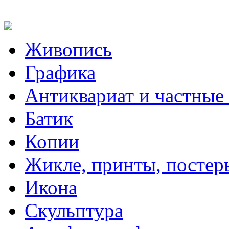
Живопись
Графика
Антиквариат и частные
Батик
Копии
Жикле, принты, постер
Икона
Скульптура