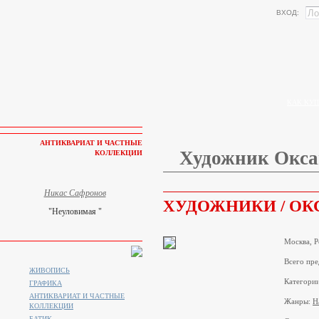
ВХОД:
КАК КУП
АНТИКВАРИАТ И ЧАСТНЫЕ
Художник Окса
КОЛЛЕКЦИИ
Никас Сафронов
ХУДОЖНИКИ / ОК
"Неуловимая "
Москва, Р
Всего пре
ЖИВОПИСЬ
Категори
ГРАФИКА
АНТИКВАРИАТ И ЧАСТНЫЕ
Жанры:
Н
КОЛЛЕКЦИИ
БАТИК