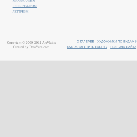
МИНИМАЛИЗМ
ГИПЕРРЕАЛИЗМ
ЛЕТТРИЗМ
О ГАЛЕРЕЕ
ХУДОЖНИКИ ПО ВИДАМ 
Copyright © 2009-2011
ArtVladis
Created by
DataYura.com
КАК РАЗМЕСТИТЬ РАБОТУ
ПРАВИЛА САЙТА