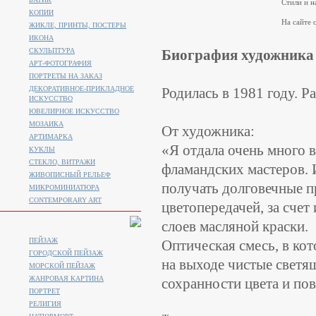
Стили и н
КОПИИ
На сайте с
ЖИКЛЕ, ПРИНТЫ, ПОСТЕРЫ
ИКОНА
СКУЛЬПТУРА
Биография художника
АРТ-ФОТОГРАФИЯ
ПОРТРЕТЫ НА ЗАКАЗ
ДЕКОРАТИВНОЕ-ПРИКЛАДНОЕ
Родилась в 1981 году. Р
ИСКУССТВО
ЮВЕЛИРНОЕ ИСКУССТВО
МОЗАИКА
От художника:
АРТИМАРКА
«Я отдала очень много 
КУКЛЫ
СТЕКЛО, ВИТРАЖИ
фламандских мастеров. 
ЖИВОПИСНЫЙ РЕЛЬЕФ
получать долговечные п
МИКРОМИНИАТЮРА
CONTEMPORARY ART
цветопередачей, за сче
слоев масляной краски.
ПЕЙЗАЖ
Оптическая смесь, в кот
ГОРОДСКОЙ ПЕЙЗАЖ
на выходе чистые светя
МОРСКОЙ ПЕЙЗАЖ
ЖАНРОВАЯ КАРТИНА
сохранности цвета и по
ПОРТРЕТ
РЕЛИГИЯ