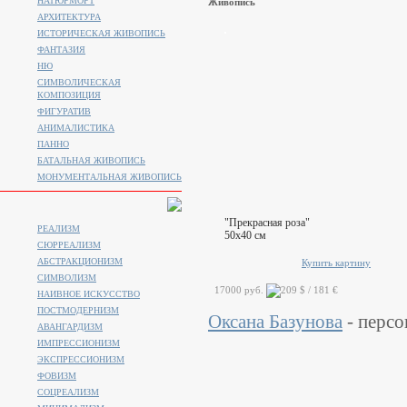
НАТЮРМОРТ
Живопись
АРХИТЕКТУРА
ИСТОРИЧЕСКАЯ ЖИВОПИСЬ
ФАНТАЗИЯ
НЮ
СИМВОЛИЧЕСКАЯ
КОМПОЗИЦИЯ
ФИГУРАТИВ
АНИМАЛИСТИКA
ПАННО
БАТАЛЬНАЯ ЖИВОПИСЬ
МОНУМЕНТАЛЬНАЯ ЖИВОПИСЬ
"Прекрасная роза"
РЕАЛИЗМ
50x40 см
СЮРРЕАЛИЗМ
АБСТРАКЦИОНИЗМ
Купить картину
СИМВОЛИЗМ
17000 руб.
НАИВНОЕ ИСКУССТВО
ПОСТМОДЕРНИЗМ
Оксана Базунова
- персо
АВАНГАРДИЗМ
ИМПРЕССИОНИЗМ
ЭКСПРЕССИОНИЗМ
ФОВИЗМ
СОЦРЕАЛИЗМ