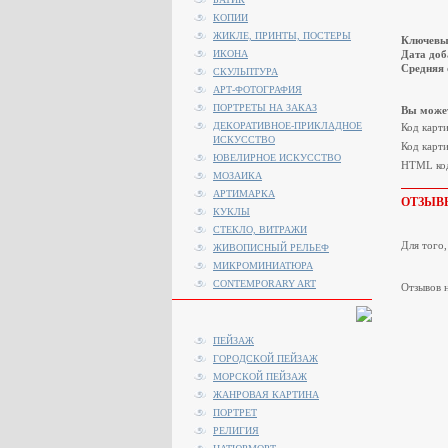
КОПИИ
ЖИКЛЕ, ПРИНТЫ, ПОСТЕРЫ
Ключевы
ИКОНА
Дата доб
Средняя 
СКУЛЬПТУРА
АРТ-ФОТОГРАФИЯ
ПОРТРЕТЫ НА ЗАКАЗ
Вы может
ДЕКОРАТИВНОЕ-ПРИКЛАДНОЕ
Код карт
ИСКУССТВО
Код карти
ЮВЕЛИРНОЕ ИСКУССТВО
HTML код
МОЗАИКА
АРТИМАРКА
ОТЗЫВ
КУКЛЫ
СТЕКЛО, ВИТРАЖИ
Для того
ЖИВОПИСНЫЙ РЕЛЬЕФ
МИКРОМИНИАТЮРА
CONTEMPORARY ART
Отзывов н
ПЕЙЗАЖ
ГОРОДСКОЙ ПЕЙЗАЖ
МОРСКОЙ ПЕЙЗАЖ
ЖАНРОВАЯ КАРТИНА
ПОРТРЕТ
РЕЛИГИЯ