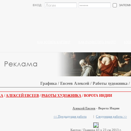
ЗАПОМ
ВХОД:
КАК КУПИТЬ КАРТИНУ
КАК РАЗМЕСТИТЬ РАБОТУ
БЛО
Графика / Евсеев Алексей / Работы художника 
КА
/
АЛЕКСЕЙ ЕВСЕЕВ
/
РАБОТЫ ХУДОЖНИКА
/ ВОРОТА ИНДИИ
Алексей Евсеев
- Ворота Индии
<< Предыдущая работа
|
Следующая работа >>
Картон / Гравюра 43 х 23 см 2013 г.