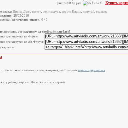
Купить карт
Цена: 5260.45 руб.
е слова:
Индия
,
Дели
,
восток
,
архитектура
,
ворота Индии
,
попугай
,
гравюра
авления:
28/03/2016
оценка / количество оценок:
0 / 0
е загрузить эту картинку на свой сайт или блог!
инки для загрузки на Форум:
нки для загрузки на Alt-Форум:
 картинки:
Ы
, чтобы оставлять отзывы и ставить оценки, необходимо
зарегистрироваться
.
а эту работу еще нет. Вы можете стать первым.