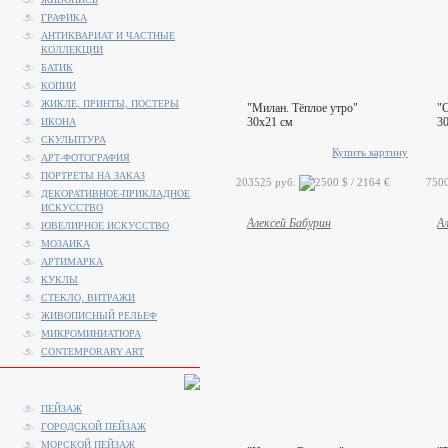
ГРАФИКА
АНТИКВАРИАТ И ЧАСТНЫЕ
КОЛЛЕКЦИИ
БАТИК
КОПИИ
ЖИКЛЕ, ПРИНТЫ, ПОСТЕРЫ
"Милан. Тёплое утро"
"С
30x21 см
3
ИКОНА
СКУЛЬПТУРА
Купить картину
АРТ-ФОТОГРАФИЯ
ПОРТРЕТЫ НА ЗАКАЗ
203525 руб.
750
ДЕКОРАТИВНОЕ-ПРИКЛАДНОЕ
ИСКУССТВО
Алексей Бабурин
А
ЮВЕЛИРНОЕ ИСКУССТВО
МОЗАИКА
АРТИМАРКА
КУКЛЫ
СТЕКЛО, ВИТРАЖИ
ЖИВОПИСНЫЙ РЕЛЬЕФ
МИКРОМИНИАТЮРА
CONTEMPORARY ART
ПЕЙЗАЖ
ГОРОДСКОЙ ПЕЙЗАЖ
МОРСКОЙ ПЕЙЗАЖ