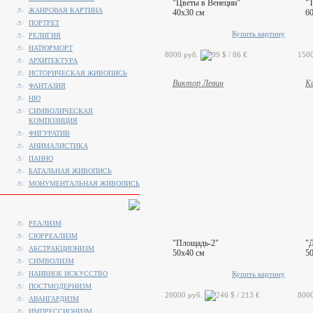
"Цветы в Венеции"
"
ЖАНРОВАЯ КАРТИНА
40x30 см
6
ПОРТРЕТ
Купить картину
РЕЛИГИЯ
НАТЮРМОРТ
8000 руб.
150
АРХИТЕКТУРА
ИСТОРИЧЕСКАЯ ЖИВОПИСЬ
Виктор Левин
К
ФАНТАЗИЯ
НЮ
СИМВОЛИЧЕСКАЯ
КОМПОЗИЦИЯ
ФИГУРАТИВ
АНИМАЛИСТИКA
ПАННО
БАТАЛЬНАЯ ЖИВОПИСЬ
МОНУМЕНТАЛЬНАЯ ЖИВОПИСЬ
РЕАЛИЗМ
СЮРРЕАЛИЗМ
"Площадь-2"
"
АБСТРАКЦИОНИЗМ
50x40 см
5
СИМВОЛИЗМ
НАИВНОЕ ИСКУССТВО
Купить картину
ПОСТМОДЕРНИЗМ
20000 руб.
800
АВАНГАРДИЗМ
ИМПРЕССИОНИЗМ