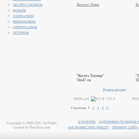
Виктор Левин
К
ЭКСПРЕССИОНИЗМ
ФОВИЗМ
СОЦРЕАЛИЗМ
МИНИМАЛИЗМ
ГИПЕРРЕАЛИЗМ
ЛЕТТРИЗМ
"Костел-Теплице"
"П
56x47 см
5
Купить картину
50000 руб.
800
Страницы:
1
:
2
:
3
:
4
:
5
:
О ГАЛЕРЕЕ
ХУДОЖНИКИ ПО ВИДАМ 
Copyright © 2009-2011
ArtVladis
Created by
DataYura.com
КАК РАЗМЕСТИТЬ РАБОТУ
ПРАВИЛА САЙТА