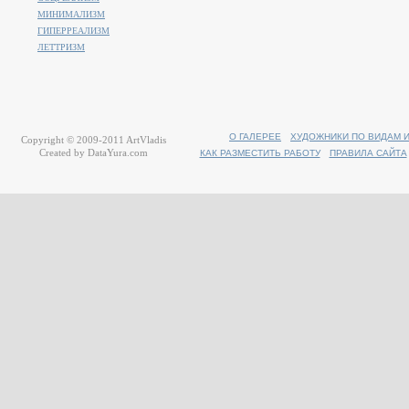
МИНИМАЛИЗМ
ГИПЕРРЕАЛИЗМ
ЛЕТТРИЗМ
О ГАЛЕРЕЕ
ХУДОЖНИКИ ПО ВИДАМ 
Copyright © 2009-2011
ArtVladis
Created by
DataYura.com
КАК РАЗМЕСТИТЬ РАБОТУ
ПРАВИЛА САЙТА