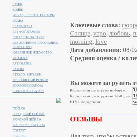
БАТИК
КОПИИ
ЖИКЛЕ, ПРИНТЫ, ПОСТЕРЫ
ИКОНА
Ключевые слова:
сюрр
СКУЛЬПТУРА
Солнце
,
утро
,
любовь
,
п
АРТ-ФОТОГРАФИЯ
ПОРТРЕТЫ НА ЗАКАЗ
morning
,
love
ДЕКОРАТИВНОЕ-ПРИКЛАДНОЕ
ИСКУССТВО
Дата добавления:
08/0
ЮВЕЛИРНОЕ ИСКУССТВО
Средняя оценка / коли
МОЗАИКА
АРТИМАРКА
КУКЛЫ
СТЕКЛО, ВИТРАЖИ
ЖИВОПИСНЫЙ РЕЛЬЕФ
Вы можете загрузить э
МИКРОМИНИАТЮРА
Код картинки для загрузки на Форум:
CONTEMPORARY ART
Код картинки для загрузки на Alt-Форум:
HTML код картинки:
ПЕЙЗАЖ
ГОРОДСКОЙ ПЕЙЗАЖ
ОТЗЫВЫ
МОРСКОЙ ПЕЙЗАЖ
ЖАНРОВАЯ КАРТИНА
ПОРТРЕТ
Для того, чтобы оставл
РЕЛИГИЯ