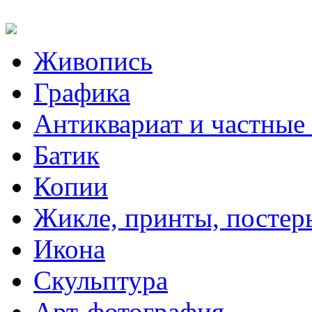
Живопись
Графика
Антиквариат и частные
Батик
Копии
Жикле, принты, постер
Икона
Скульптура
Арт-фотография