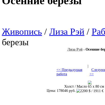
Осенние березы
Живопись
/
Лиза Рэй
/
Ра
березы
Лиза Рэй
- Осенние бе
|
<< Предыдущая
Следующ
работа
>>
Холст / Масло 65 х 80 см 
Цена: 178046 руб.