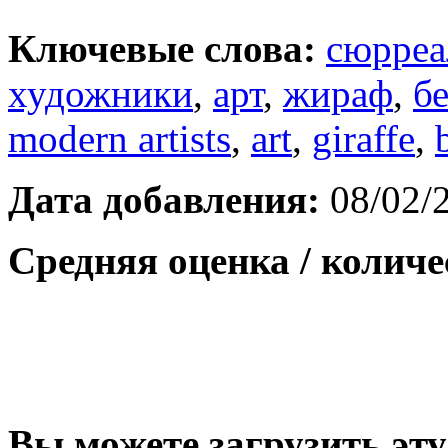
Ключевые слова:
сюрреа
художники
,
арт
,
жираф
,
б
modern artists
,
art
,
giraffe
,
Дата добавления:
08/02/
Средняя оценка / количе
Вы можете загрузить эту