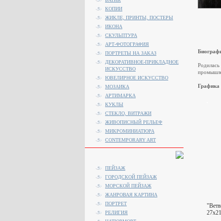
КОПИИ
ЖИКЛЕ, ПРИНТЫ, ПОСТЕРЫ
ИКОНА
СКУЛЬПТУРА
АРТ-ФОТОГРАФИЯ
Биограф
ПОРТРЕТЫ НА ЗАКАЗ
ДЕКОРАТИВНОЕ-ПРИКЛАДНОЕ
Родилась
ИСКУССТВО
промышле
ЮВЕЛИРНОЕ ИСКУССТВО
Графика
МОЗАИКА
АРТИМАРКА
КУКЛЫ
СТЕКЛО, ВИТРАЖИ
ЖИВОПИСНЫЙ РЕЛЬЕФ
МИКРОМИНИАТЮРА
CONTEMPORARY ART
ПЕЙЗАЖ
ГОРОДСКОЙ ПЕЙЗАЖ
МОРСКОЙ ПЕЙЗАЖ
ЖАНРОВАЯ КАРТИНА
ПОРТРЕТ
"Ветв
27x21
РЕЛИГИЯ