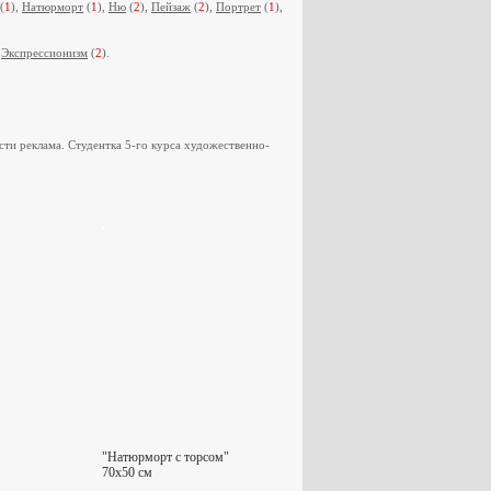
(
1
),
Натюрморт
(
1
),
Ню
(
2
),
Пейзаж
(
2
),
Портрет
(
1
),
,
Экспрессионизм
(
2
).
ти реклама. Студентка 5-го курса художественно-
"Натюрморт с торсом"
70x50 см