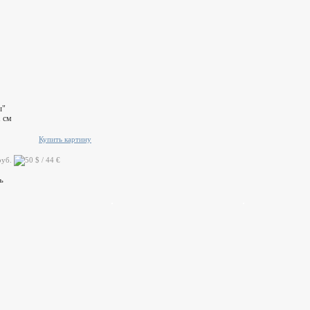
ы"
 см
Купить картину
руб.
ь