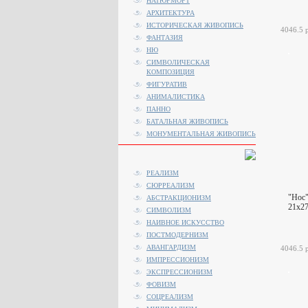
НАТЮРМОРТ
АРХИТЕКТУРА
ИСТОРИЧЕСКАЯ ЖИВОПИСЬ
4046.5 
ФАНТАЗИЯ
НЮ
СИМВОЛИЧЕСКАЯ
КОМПОЗИЦИЯ
ФИГУРАТИВ
АНИМАЛИСТИКA
ПАННО
БАТАЛЬНАЯ ЖИВОПИСЬ
МОНУМЕНТАЛЬНАЯ ЖИВОПИСЬ
РЕАЛИЗМ
СЮРРЕАЛИЗМ
"Нос
АБСТРАКЦИОНИЗМ
21x27
СИМВОЛИЗМ
НАИВНОЕ ИСКУССТВО
ПОСТМОДЕРНИЗМ
АВАНГАРДИЗМ
4046.5 
ИМПРЕССИОНИЗМ
ЭКСПРЕССИОНИЗМ
ФОВИЗМ
СОЦРЕАЛИЗМ