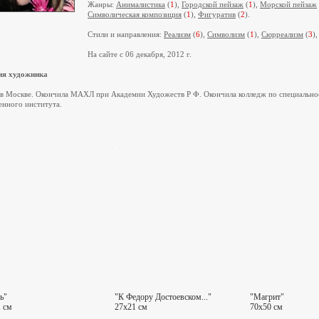
Жанры:
Анималистикa
(
1
),
Городской пейзаж
(
1
),
Морской пейзаж
Символическая композиция
(
1
),
Фигуратив
(
2
).
Стили и направления:
Реализм
(
6
),
Символизм
(
1
),
Сюрреализм
(
3
)
На сайте с 06 декабря, 2012 г.
ия художника
 в Москве. Окончила МАХЛ при Академии Художеств Р Ф. Окончила колледж по специальнос
нного института.
ь"
"К Федору Достоевском..."
"Магрит"
 см
27x21 см
70x50 см