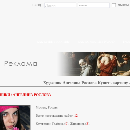
ЗАПОМ
ВХОД:
КАК КУПИТЬ КАРТИНУ
КАК РАЗМЕСТИТЬ РАБОТУ
БЛО
Художник Ангелина Рослова Купить картину
НИКИ / АНГЕЛИНА РОСЛОВА
Москва, Россия
Всего представлено работ:
12
.
Категории:
Графика
(
9
),
Живопись
(
3
).