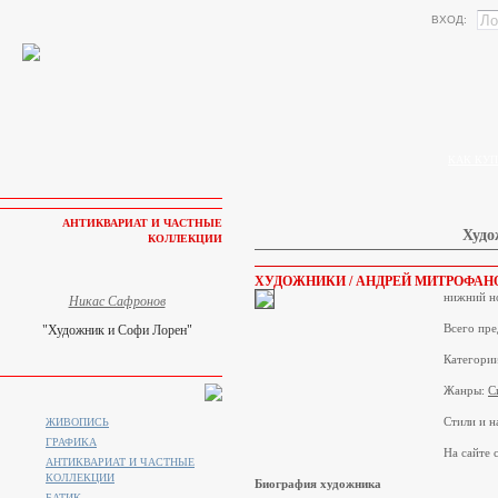
ВХОД:
КАК КУП
АНТИКВАРИАТ И ЧАСТНЫЕ
Худо
КОЛЛЕКЦИИ
ХУДОЖНИКИ / АНДРЕЙ МИТРОФАН
нижний н
Никас Сафронов
Всего пре
"Художник и Софи Лорен"
Категори
Жанры:
С
Стили и н
ЖИВОПИСЬ
ГРАФИКА
На сайте с
АНТИКВАРИАТ И ЧАСТНЫЕ
КОЛЛЕКЦИИ
Биография художника
БАТИК