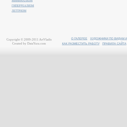
МИНИМАЛИЗМ
ГИПЕРРЕАЛИЗМ
ЛЕТТРИЗМ
О ГАЛЕРЕЕ
ХУДОЖНИКИ ПО ВИДАМ 
Copyright © 2009-2011
ArtVladis
Created by
DataYura.com
КАК РАЗМЕСТИТЬ РАБОТУ
ПРАВИЛА САЙТА