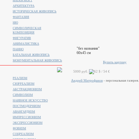
НАТЮРМОРТ
АРХИТЕКТУРА
ИСТОРИЧЕСКАЯ ЖИВОПИСЬ
ФАНТАЗИЯ
НЮ
СИМВОЛИЧЕСКАЯ
КОМПОЗИЦИЯ
ФИГУРАТИВ
АНИМАЛИСТИКA
"без названия"
ПАННО
60x45 см
БАТАЛЬНАЯ ЖИВОПИСЬ
МОНУМЕНТАЛЬНАЯ ЖИВОПИСЬ
Купить картину
5000 руб.
РЕАЛИЗМ
Андрей Митрофанов
- персональная галерея.
СЮРРЕАЛИЗМ
АБСТРАКЦИОНИЗМ
СИМВОЛИЗМ
НАИВНОЕ ИСКУССТВО
ПОСТМОДЕРНИЗМ
АВАНГАРДИЗМ
ИМПРЕССИОНИЗМ
ЭКСПРЕССИОНИЗМ
ФОВИЗМ
СОЦРЕАЛИЗМ