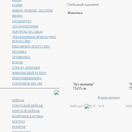
Свободный художник
КОПИИ
ЖИКЛЕ, ПРИНТЫ, ПОСТЕРЫ
Живопись
ИКОНА
СКУЛЬПТУРА
АРТ-ФОТОГРАФИЯ
ПОРТРЕТЫ НА ЗАКАЗ
ДЕКОРАТИВНОЕ-ПРИКЛАДНОЕ
ИСКУССТВО
ЮВЕЛИРНОЕ ИСКУССТВО
МОЗАИКА
АРТИМАРКА
КУКЛЫ
СТЕКЛО, ВИТРАЖИ
ЖИВОПИСНЫЙ РЕЛЬЕФ
МИКРОМИНИАТЮРА
CONTEMPORARY ART
"без названия"
"б
75x55 см
7
Купить картину
ПЕЙЗАЖ
ГОРОДСКОЙ ПЕЙЗАЖ
5000 руб.
500
МОРСКОЙ ПЕЙЗАЖ
ЖАНРОВАЯ КАРТИНА
ПОРТРЕТ
РЕЛИГИЯ