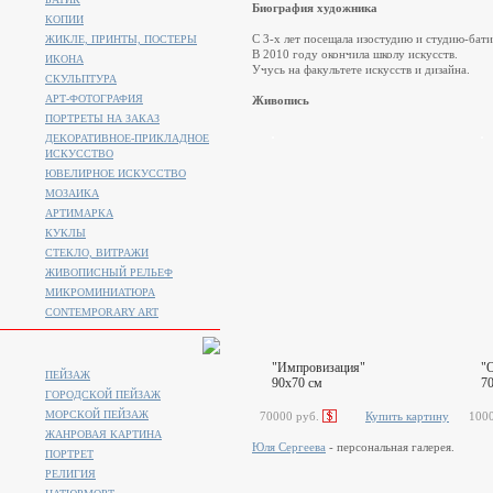
Биография художника
КОПИИ
С 3-х лет посещала изостудию и студию-бати
ЖИКЛЕ, ПРИНТЫ, ПОСТЕРЫ
В 2010 году окончила школу искусств.
ИКОНА
Учусь на факультете искусств и дизайна.
СКУЛЬПТУРА
АРТ-ФОТОГРАФИЯ
Живопись
ПОРТРЕТЫ НА ЗАКАЗ
ДЕКОРАТИВНОЕ-ПРИКЛАДНОЕ
ИСКУССТВО
ЮВЕЛИРНОЕ ИСКУССТВО
МОЗАИКА
АРТИМАРКА
КУКЛЫ
СТЕКЛО, ВИТРАЖИ
ЖИВОПИСНЫЙ РЕЛЬЕФ
МИКРОМИНИАТЮРА
CONTEMPORARY ART
"Импровизация"
"
ПЕЙЗАЖ
90x70 см
7
ГОРОДСКОЙ ПЕЙЗАЖ
МОРСКОЙ ПЕЙЗАЖ
70000 руб.
Купить картину
100
ЖАНРОВАЯ КАРТИНА
Юля Сергеева
- персональная галерея.
ПОРТРЕТ
РЕЛИГИЯ