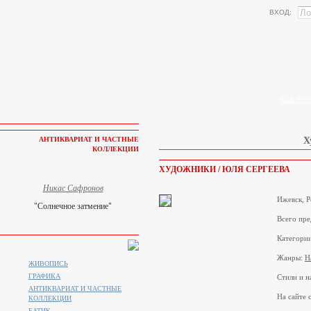
ВХОД:
КАК КУП
АНТИКВАРИАТ И ЧАСТНЫЕ
Х
КОЛЛЕКЦИИ
ХУДОЖНИКИ / ЮЛЯ СЕРГЕЕВА
Никас Сафронов
Ижевск, Р
"Солнечное затмение"
Всего пре
Категори
Жанры:
Н
ЖИВОПИСЬ
ГРАФИКА
Стили и н
АНТИКВАРИАТ И ЧАСТНЫЕ
На сайте с
КОЛЛЕКЦИИ
БАТИК