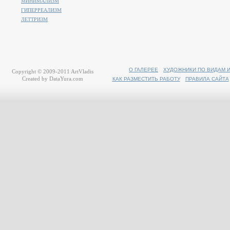
МИНИМАЛИЗМ
ГИПЕРРЕАЛИЗМ
ЛЕТТРИЗМ
О ГАЛЕРЕЕ
ХУДОЖНИКИ ПО ВИДАМ 
Copyright © 2009-2011
ArtVladis
Created by
DataYura.com
КАК РАЗМЕСТИТЬ РАБОТУ
ПРАВИЛА САЙТА