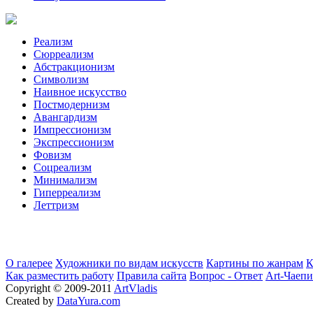
Реализм
Сюрреализм
Абстракционизм
Символизм
Наивное искусство
Постмодернизм
Авангардизм
Импрессионизм
Экспрессионизм
Фовизм
Соцреализм
Минимализм
Гиперреализм
Леттризм
О галерее
Художники по видам искусств
Картины по жанрам
К
Как разместить работу
Правила сайта
Вопрос - Ответ
Art-Чаеп
Copyright © 2009-2011
ArtVladis
Created by
DataYura.com