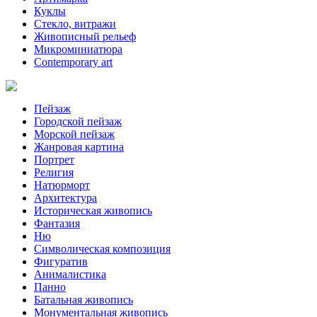
Куклы
Стекло, витражи
Живописный рельеф
Микроминиатюра
Contemporary art
Пейзаж
Городской пейзаж
Морской пейзаж
Жанровая картина
Портрет
Религия
Натюрморт
Архитектура
Историческая живопись
Фантазия
Ню
Символическая композиция
Фигуратив
Анималистикa
Панно
Батальная живопись
Монументальная живопись