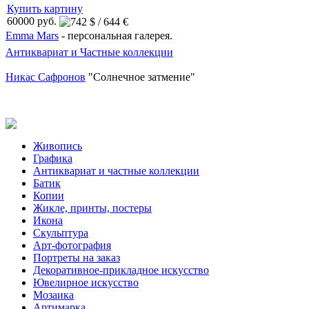
Купить картину
60000 руб.
Emma Mars
- персональная галерея.
Антиквариат и Частные коллекции
Никас Сафронов
"Солнечное затмение"
Живопись
Графика
Антиквариат и частные коллекции
Батик
Копии
Жикле, принты, постеры
Икона
Скульптура
Арт-фотография
Портреты на заказ
Декоративное-прикладное искусство
Ювелирное искусство
Мозаика
Артимарка