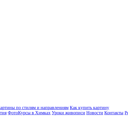
артины по стилям и направлениям
Как купить картину
ития
ФотоКурсы в Химках
Уроки живописи
Новости
Контакты
Р