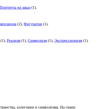
Портреты на заказ
(
1
).
омпозиция
(
2
),
Фигуратив
(
1
).
(
1
),
Реализм
(
1
),
Символизм
(
1
),
Экспрессионизм
(
1
).
ранства, аллегории и символизма. На грани