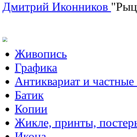
Дмитрий Иконников
"Рыц
Живопись
Графика
Антиквариат и частные
Батик
Копии
Жикле, принты, постер
Икона