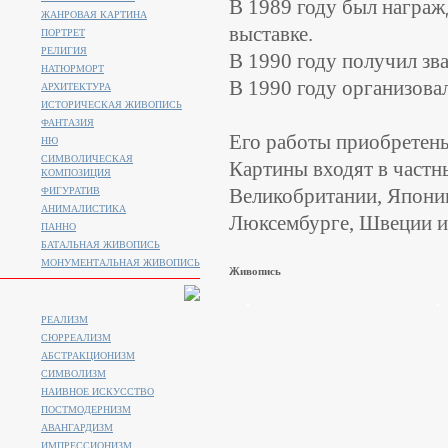
В 1989 году был награ
ЖАНРОВАЯ КАРТИНА
выставке.
ПОРТРЕТ
РЕЛИГИЯ
В 1990 году получил зв
НАТЮРМОРТ
В 1990 году организова
АРХИТЕКТУРА
ИСТОРИЧЕСКАЯ ЖИВОПИСЬ
ФАНТАЗИЯ
Его работы приобретен
НЮ
СИМВОЛИЧЕСКАЯ
Картины входят в частн
КОМПОЗИЦИЯ
Великобритании, Японии
ФИГУРАТИВ
АНИМАЛИСТИКA
Люксембурге, Швеции и
ПАННО
БАТАЛЬНАЯ ЖИВОПИСЬ
МОНУМЕНТАЛЬНАЯ ЖИВОПИСЬ
Живопись
РЕАЛИЗМ
СЮРРЕАЛИЗМ
АБСТРАКЦИОНИЗМ
СИМВОЛИЗМ
НАИВНОЕ ИСКУССТВО
ПОСТМОДЕРНИЗМ
АВАНГАРДИЗМ
ИМПРЕССИОНИЗМ