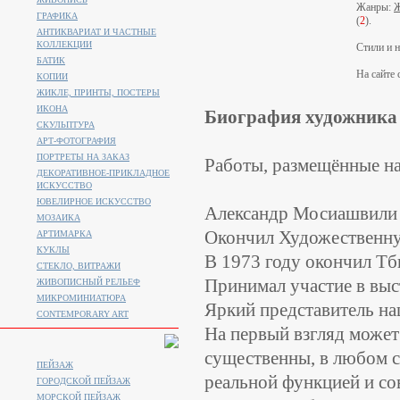
Жанры:
Ж
ГРАФИКА
(
2
).
АНТИКВАРИАТ И ЧАСТНЫЕ
КОЛЛЕКЦИИ
Стили и 
БАТИК
На сайте 
КОПИИ
ЖИКЛЕ, ПРИНТЫ, ПОСТЕРЫ
ИКОНА
Биография художника
СКУЛЬПТУРА
АРТ-ФОТОГРАФИЯ
ПОРТРЕТЫ НА ЗАКАЗ
Работы, размещённые на
ДЕКОРАТИВНОЕ-ПРИКЛАДНОЕ
ИСКУССТВО
ЮВЕЛИРНОЕ ИСКУССТВО
Александр Мосиашвили р
МОЗАИКА
Окончил Художественн
АРТИМАРКА
КУКЛЫ
В 1973 году окончил Т
СТЕКЛО, ВИТРАЖИ
Принимал участие в выс
ЖИВОПИСНЫЙ РЕЛЬЕФ
МИКРОМИНИАТЮРА
Яркий представитель н
CONTEMPORARY ART
На первый взгляд может 
существенны, в любом с
ПЕЙЗАЖ
реальной функцией и со
ГОРОДСКОЙ ПЕЙЗАЖ
МОРСКОЙ ПЕЙЗАЖ