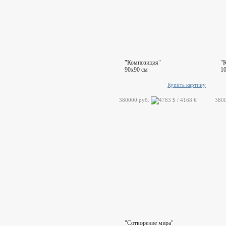
"Композиция"
"
90x90 см
1
Купить картину
380000 руб.
380
"Сотворение мира"