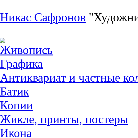
Никас Сафронов
"Художни
Живопись
Графика
Антиквариат и частные ко
Батик
Копии
Жикле, принты, постеры
Икона