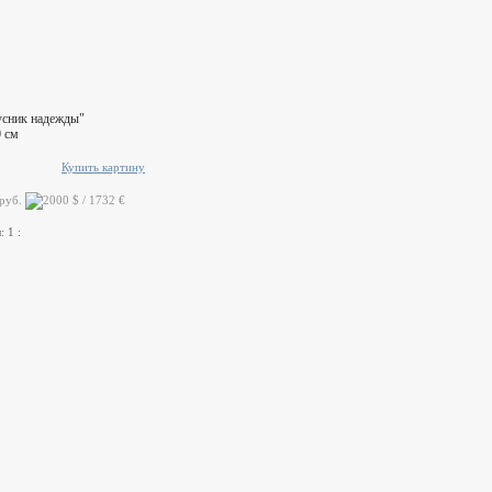
усник надежды"
 см
Купить картину
 руб.
ы:
1
: