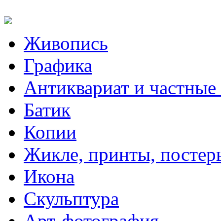
Живопись
Графика
Антиквариат и частные
Батик
Копии
Жикле, принты, постер
Икона
Скульптура
Арт-фотография