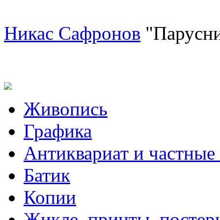
Никас Сафронов
"Парусни
Живопись
Графика
Антиквариат и частные
Батик
Копии
Жикле, принты, постер