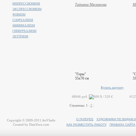
ИМПРЕССИОНИЗМ
Татьяна Мясникова
М
ЭКСПРЕССИОНИЗМ
ФОВИЗМ
СОЦРЕАЛИЗМ
МИНИМАЛИЗМ
ГИПЕРРЕАЛИЗМ
ЛЕТТРИЗМ
"Горы"
"О
55x70 см
3
Купить картину
48846 руб.
412
Страницы:
1
:
2
:
О ГАЛЕРЕЕ
ХУДОЖНИКИ ПО ВИДАМ 
Copyright © 2009-2011
ArtVladis
Created by
DataYura.com
КАК РАЗМЕСТИТЬ РАБОТУ
ПРАВИЛА САЙТА