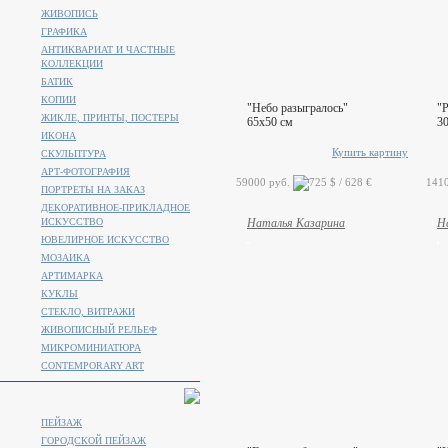
ЖИВОПИСЬ
ГРАФИКА
АНТИКВАРИАТ И ЧАСТНЫЕ
КОЛЛЕКЦИИ
БАТИК
КОПИИ
"Небо разыгралось"
"Р
ЖИКЛЕ, ПРИНТЫ, ПОСТЕРЫ
65x50 см
3
ИКОНА
Купить картину
СКУЛЬПТУРА
АРТ-ФОТОГРАФИЯ
59000 руб.
141
ПОРТРЕТЫ НА ЗАКАЗ
ДЕКОРАТИВНОЕ-ПРИКЛАДНОЕ
ИСКУССТВО
Наталья Казарина
Н
ЮВЕЛИРНОЕ ИСКУССТВО
МОЗАИКА
АРТИМАРКА
КУКЛЫ
СТЕКЛО, ВИТРАЖИ
ЖИВОПИСНЫЙ РЕЛЬЕФ
МИКРОМИНИАТЮРА
CONTEMPORARY ART
ПЕЙЗАЖ
ГОРОДСКОЙ ПЕЙЗАЖ