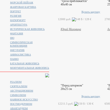
"Гроза приближается"
"К
МОРСКОЙ ПЕЙЗАЖ
40x40 см
2
ЖАНРОВАЯ КАРТИНА
ПОРТРЕТ
Купить картину
РЕЛИГИЯ
12000 руб.
270
НАТЮРМОРТ
АРХИТЕКТУРА
Юрий Маловица
А
ИСТОРИЧЕСКАЯ ЖИВОПИСЬ
ФАНТАЗИЯ
НЮ
СИМВОЛИЧЕСКАЯ
КОМПОЗИЦИЯ
ФИГУРАТИВ
АНИМАЛИСТИКA
ПАННО
БАТАЛЬНАЯ ЖИВОПИСЬ
МОНУМЕНТАЛЬНАЯ ЖИВОПИСЬ
РЕАЛИЗМ
"Перед штормом"
"В
СЮРРЕАЛИЗМ
20x25 см
4
АБСТРАКЦИОНИЗМ
СИМВОЛИЗМ
Купить картину
НАИВНОЕ ИСКУССТВО
12211.5 руб.
650
ПОСТМОДЕРНИЗМ
АВАНГАРДИЗМ