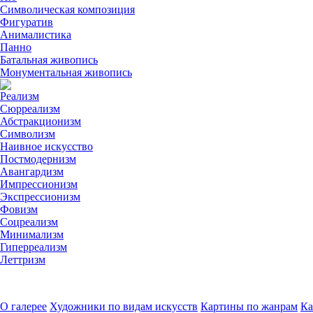
Символическая композиция
Фигуратив
Анималистикa
Панно
Батальная живопись
Монументальная живопись
Реализм
Сюрреализм
Абстракционизм
Символизм
Наивное искусство
Постмодернизм
Авангардизм
Импрессионизм
Экспрессионизм
Фовизм
Соцреализм
Минимализм
Гиперреализм
Леттризм
О галерее
Художники по видам искусств
Картины по жанрам
Ка