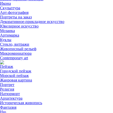
Икона
Скульптура
Арт-фотография
Портреты на заказ
Декоративное-прикладное искусство
Ювелирное искусство
Мозаика
Артимарка
Куклы
Стекло, витражи
Живописный рельеф
Микроминиатюра
Contemporary art
Пейзаж
Городской пейзаж
Морской пейзаж
Жанровая картина
Портрет
Религия
Натюрморт
Архитектура
Историческая живопись
Фантазия
Ню