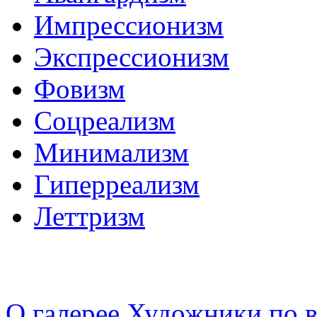
Импрессионизм
Экспрессионизм
Фовизм
Соцреализм
Минимализм
Гиперреализм
Леттризм
О галерее
Художники по в