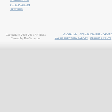
МИНИМАЛИЗМ
ГИПЕРРЕАЛИЗМ
ЛЕТТРИЗМ
О ГАЛЕРЕЕ
ХУДОЖНИКИ ПО ВИДАМ 
Copyright © 2009-2011
ArtVladis
Created by
DataYura.com
КАК РАЗМЕСТИТЬ РАБОТУ
ПРАВИЛА САЙТА