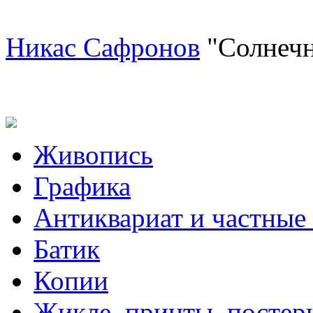
Никас Сафронов
"Солнечн
Живопись
Графика
Антиквариат и частные
Батик
Копии
Жикле, принты, постер