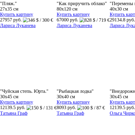
"Пляж."
"Как приручить облако"
"Перемены 
27x35 см
80x120 см
40x30 см
Купить картину
Купить картину
Купить кар
27957 руб.
67000 руб.
29134.8 руб
Лариса Луканева
Лариса Луканева
Лариса Лук
"Чуйская степь. Юрта."
"Рыбацкая лодка"
"Внедорож
30x45 см
30x40 см
30x45 см
Купить картину
Купить картину
Купить кар
12139.5 руб.
8093 руб.
12139.5 руб
Татьяна Граф
Татьяна Граф
Ольга Чирк