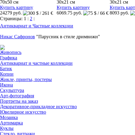
70x50 см
30x21 см
30x21 см
Купить картину
Купить картину
Купить кар
24279 руб.
6069.75 руб.
8093 руб.
Страницы:
1
:
2
:
Антиквариат и Частные коллекции
Никас Сафронов
"Парусник в стиле дримвижн"
Живопись
Графика
Антиквариат и частные коллекции
Батик
Копии
Жикле, принты, постеры
Икона
Скульптура
Арт-фотография
Портреты на заказ
Декоративное-прикладное искусство
Ювелирное искусство
Мозаика
Артимарка
Куклы
Стекло, витражи