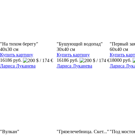
"На тихом берегу"
"Бушующий водопад"
"Первый за
40x30 см
30x40 см
60x40 см
Купить картину
Купить картину
Купить кар
16186 руб.
16186 руб.
18000 руб.
Лариса Луканева
Лариса Луканева
Лариса Лук
"Вулкан"
"Грязелечебница. Скет..."
"Под мосто