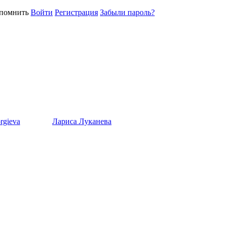
помнить
Войти
Регистрация
Забыли пароль?
rgieva
Лариса Луканева