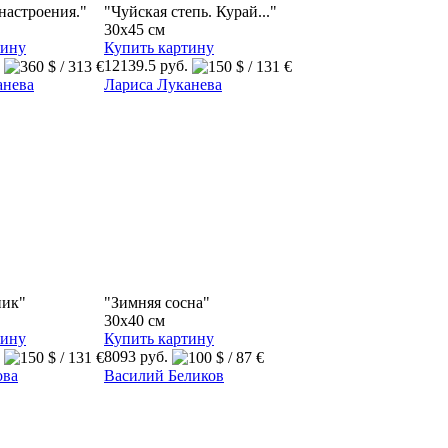
настроения."
"Чуйская степь. Курай..."
30x45 см
тину
Купить картину
.
12139.5 руб.
анева
Лариса Луканева
ник"
"Зимняя сосна"
30x40 см
тину
Купить картину
.
8093 руб.
ова
Василий Беликов