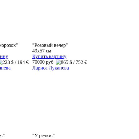
морозок"
"Розовый вечер"
49x57 см
тину
Купить картину
70000 руб.
анева
Лариса Луканева
м."
"У речки."