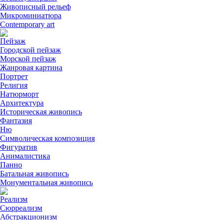
Живописный рельеф
Микроминиатюра
Contemporary art
Пейзаж
Городской пейзаж
Морской пейзаж
Жанровая картина
Портрет
Религия
Натюрморт
Архитектура
Историческая живопись
Фантазия
Ню
Символическая композиция
Фигуратив
Анималистикa
Панно
Батальная живопись
Монументальная живопись
Реализм
Сюрреализм
Абстракционизм