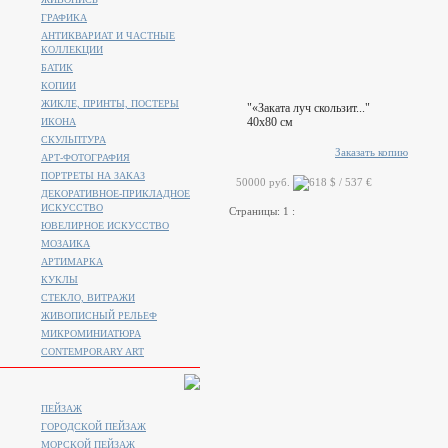
ГРАФИКА
АНТИКВАРИАТ И ЧАСТНЫЕ
КОЛЛЕКЦИИ
БАТИК
КОПИИ
ЖИКЛЕ, ПРИНТЫ, ПОСТЕРЫ
"«Заката луч скользит..."
40x80 см
ИКОНА
СКУЛЬПТУРА
Заказать копию
АРТ-ФОТОГРАФИЯ
ПОРТРЕТЫ НА ЗАКАЗ
50000 руб.
ДЕКОРАТИВНОЕ-ПРИКЛАДНОЕ
ИСКУССТВО
Страницы:
1
:
ЮВЕЛИРНОЕ ИСКУССТВО
МОЗАИКА
АРТИМАРКА
КУКЛЫ
СТЕКЛО, ВИТРАЖИ
ЖИВОПИСНЫЙ РЕЛЬЕФ
МИКРОМИНИАТЮРА
CONTEMPORARY ART
ПЕЙЗАЖ
ГОРОДСКОЙ ПЕЙЗАЖ
МОРСКОЙ ПЕЙЗАЖ