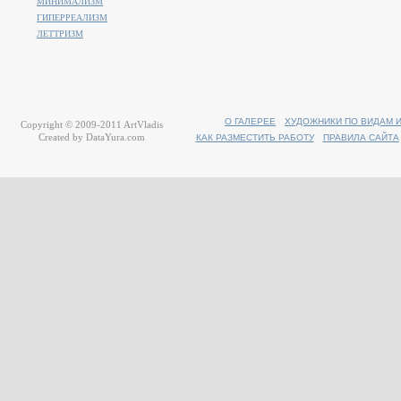
МИНИМАЛИЗМ
ГИПЕРРЕАЛИЗМ
ЛЕТТРИЗМ
О ГАЛЕРЕЕ
ХУДОЖНИКИ ПО ВИДАМ 
Copyright © 2009-2011
ArtVladis
Created by
DataYura.com
КАК РАЗМЕСТИТЬ РАБОТУ
ПРАВИЛА САЙТА