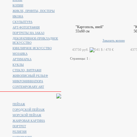
КОПИИ
ЖИКЛЕ, ПРИНТЫ, ПОСТЕРЫ
ИКОНА
СКУЛЬПТУРА
"Каргополь, иней"
"К
АРТ-ФОТОГРАФИЯ
55x60 см
5
ПОРТРЕТЫ НА ЗАКАЗ
ДЕКОРАТИВНОЕ-ПРИКЛАДНОЕ
Заказать копию
ИСКУССТВО
ЮВЕЛИРНОЕ ИСКУССТВО
43750 руб.
437
МОЗАИКА
Страницы:
1
:
АРТИМАРКА
КУКЛЫ
СТЕКЛО, ВИТРАЖИ
ЖИВОПИСНЫЙ РЕЛЬЕФ
МИКРОМИНИАТЮРА
CONTEMPORARY ART
ПЕЙЗАЖ
ГОРОДСКОЙ ПЕЙЗАЖ
МОРСКОЙ ПЕЙЗАЖ
ЖАНРОВАЯ КАРТИНА
ПОРТРЕТ
РЕЛИГИЯ