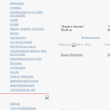
ЖИВОПИСЬ
ГРАФИКА
АНТИКВАРИАТ И ЧАСТНЫЕ
КОЛЛЕКЦИИ
БАТИК
КОПИИ
"Домик в Звягино"
"
ЖИКЛЕ, ПРИНТЫ, ПОСТЕРЫ
20x30 см
4
ИКОНА
Купить картину
СКУЛЬПТУРА
АРТ-ФОТОГРАФИЯ
25000 руб.
270
ПОРТРЕТЫ НА ЗАКАЗ
ДЕКОРАТИВНОЕ-ПРИКЛАДНОЕ
ИСКУССТВО
Мария Медведева
М
ЮВЕЛИРНОЕ ИСКУССТВО
МОЗАИКА
АРТИМАРКА
КУКЛЫ
СТЕКЛО, ВИТРАЖИ
ЖИВОПИСНЫЙ РЕЛЬЕФ
МИКРОМИНИАТЮРА
CONTEMPORARY ART
ПЕЙЗАЖ
ГОРОДСКОЙ ПЕЙЗАЖ