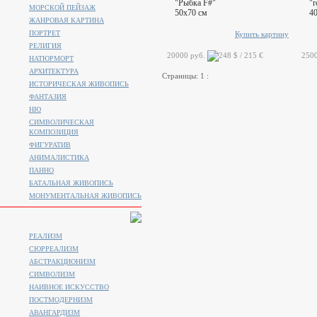
"Рыбка F#"
"r
МОРСКОЙ ПЕЙЗАЖ
50x70 см
4
ЖАНРОВАЯ КАРТИНА
ПОРТРЕТ
Купить картину
РЕЛИГИЯ
20000 руб.
250
НАТЮРМОРТ
АРХИТЕКТУРА
Страницы:
1
:
ИСТОРИЧЕСКАЯ ЖИВОПИСЬ
ФАНТАЗИЯ
НЮ
СИМВОЛИЧЕСКАЯ
КОМПОЗИЦИЯ
ФИГУРАТИВ
АНИМАЛИСТИКA
ПАННО
БАТАЛЬНАЯ ЖИВОПИСЬ
МОНУМЕНТАЛЬНАЯ ЖИВОПИСЬ
РЕАЛИЗМ
СЮРРЕАЛИЗМ
АБСТРАКЦИОНИЗМ
СИМВОЛИЗМ
НАИВНОЕ ИСКУССТВО
ПОСТМОДЕРНИЗМ
АВАНГАРДИЗМ