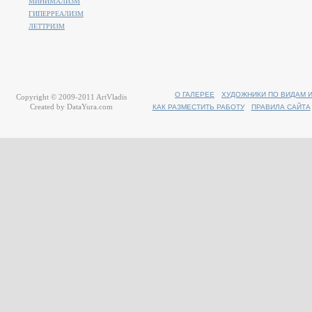
МИНИМАЛИЗМ
ГИПЕРРЕАЛИЗМ
ЛЕТТРИЗМ
О ГАЛЕРЕЕ
ХУДОЖНИКИ ПО ВИДАМ 
Copyright © 2009-2011
ArtVladis
Created by
DataYura.com
КАК РАЗМЕСТИТЬ РАБОТУ
ПРАВИЛА САЙТА