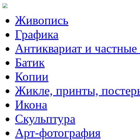
Живопись
Графика
Антиквариат и частные
Батик
Копии
Жикле, принты, постер
Икона
Скульптура
Арт-фотография