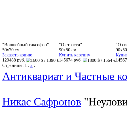
"Волшебный саксофон"
"О страсти"
"О св
50x70 см
90x50 см
90x50
Заказать копию
Купить картину
Купит
129488 руб.
145674 руб.
14567
Страницы:
1
:
2
:
Антиквариат и Частные к
Никас Сафронов
"Неулови