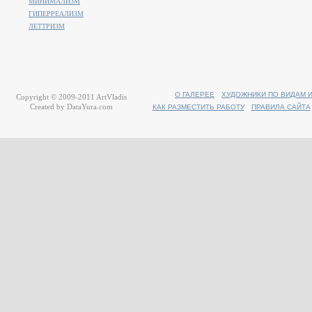
МИНИМАЛИЗМ
ГИПЕРРЕАЛИЗМ
ЛЕТТРИЗМ
О ГАЛЕРЕЕ
ХУДОЖНИКИ ПО ВИДАМ 
Copyright © 2009-2011
ArtVladis
Created by
DataYura.com
КАК РАЗМЕСТИТЬ РАБОТУ
ПРАВИЛА САЙТА