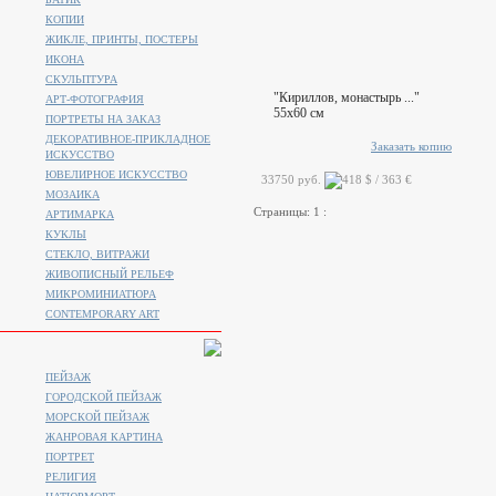
КОПИИ
ЖИКЛЕ, ПРИНТЫ, ПОСТЕРЫ
ИКОНА
СКУЛЬПТУРА
"Кириллов, монастырь ..."
АРТ-ФОТОГРАФИЯ
55x60 см
ПОРТРЕТЫ НА ЗАКАЗ
ДЕКОРАТИВНОЕ-ПРИКЛАДНОЕ
Заказать копию
ИСКУССТВО
ЮВЕЛИРНОЕ ИСКУССТВО
33750 руб.
МОЗАИКА
Страницы:
1
:
АРТИМАРКА
КУКЛЫ
СТЕКЛО, ВИТРАЖИ
ЖИВОПИСНЫЙ РЕЛЬЕФ
МИКРОМИНИАТЮРА
CONTEMPORARY ART
ПЕЙЗАЖ
ГОРОДСКОЙ ПЕЙЗАЖ
МОРСКОЙ ПЕЙЗАЖ
ЖАНРОВАЯ КАРТИНА
ПОРТРЕТ
РЕЛИГИЯ