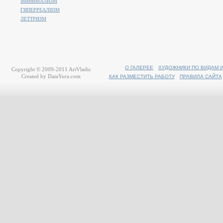
МИНИМАЛИЗМ
ГИПЕРРЕАЛИЗМ
ЛЕТТРИЗМ
О ГАЛЕРЕЕ
ХУДОЖНИКИ ПО ВИДАМ 
Copyright © 2009-2011
ArtVladis
Created by
DataYura.com
КАК РАЗМЕСТИТЬ РАБОТУ
ПРАВИЛА САЙТА