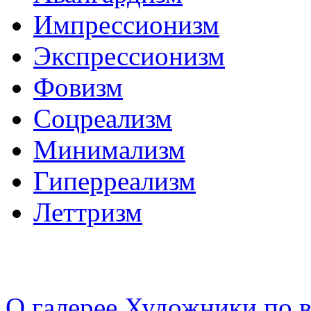
Импрессионизм
Экспрессионизм
Фовизм
Соцреализм
Минимализм
Гиперреализм
Леттризм
О галерее
Художники по в