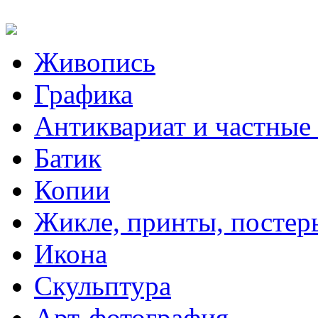
Живопись
Графика
Антиквариат и частные
Батик
Копии
Жикле, принты, постер
Икона
Скульптура
Арт-фотография