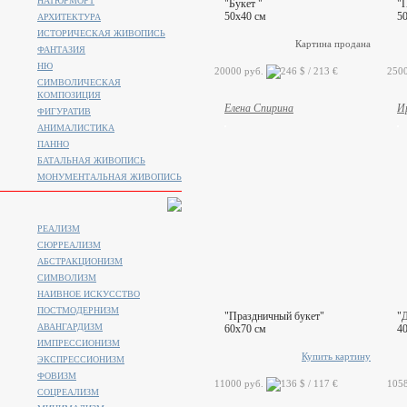
НАТЮРМОРТ
"Букет "
"
50x40 см
5
АРХИТЕКТУРА
ИСТОРИЧЕСКАЯ ЖИВОПИСЬ
Картина продана
ФАНТАЗИЯ
НЮ
20000 руб.
250
СИМВОЛИЧЕСКАЯ
КОМПОЗИЦИЯ
Елена Спирина
И
ФИГУРАТИВ
АНИМАЛИСТИКA
ПАННО
БАТАЛЬНАЯ ЖИВОПИСЬ
МОНУМЕНТАЛЬНАЯ ЖИВОПИСЬ
РЕАЛИЗМ
СЮРРЕАЛИЗМ
АБСТРАКЦИОНИЗМ
СИМВОЛИЗМ
НАИВНОЕ ИСКУССТВО
ПОСТМОДЕРНИЗМ
"Праздничный букет"
"
АВАНГАРДИЗМ
60x70 см
4
ИМПРЕССИОНИЗМ
Купить картину
ЭКСПРЕССИОНИЗМ
ФОВИЗМ
11000 руб.
105
СОЦРЕАЛИЗМ