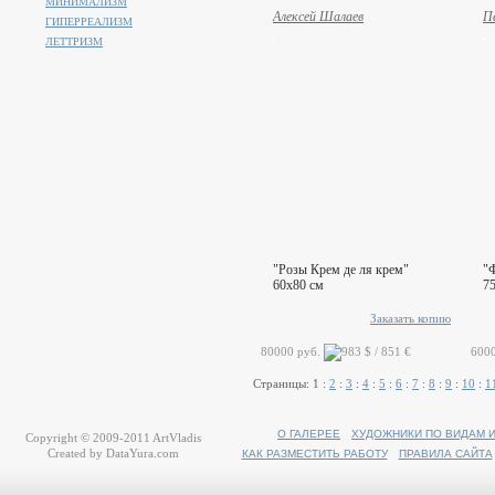
МИНИМАЛИЗМ
Алексей Шалаев
П
ГИПЕРРЕАЛИЗМ
ЛЕТТРИЗМ
"Розы Крем де ля крем"
"
60x80 см
7
Заказать копию
80000 руб.
600
Страницы:
1
:
2
:
3
:
4
:
5
:
6
:
7
:
8
:
9
:
10
:
1
О ГАЛЕРЕЕ
ХУДОЖНИКИ ПО ВИДАМ 
Copyright © 2009-2011
ArtVladis
Created by
DataYura.com
КАК РАЗМЕСТИТЬ РАБОТУ
ПРАВИЛА САЙТА