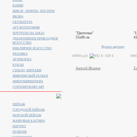
КОПИИ
ЖИКЛЕ, ПРИНТЫ, ПОСТЕРЫ
ИКОНА
СКУЛЬПТУРА
АРТ-ФОТОГРАФИЯ
"Цветочки"
"Ц
ПОРТРЕТЫ НА ЗАКАЗ
55x96 см
4
ДЕКОРАТИВНОЕ-ПРИКЛАДНОЕ
ИСКУССТВО
Купить картину
ЮВЕЛИРНОЕ ИСКУССТВО
МОЗАИКА
40000 руб.
400
АРТИМАРКА
КУКЛЫ
Алексей Якимов
Е
СТЕКЛО, ВИТРАЖИ
ЖИВОПИСНЫЙ РЕЛЬЕФ
МИКРОМИНИАТЮРА
CONTEMPORARY ART
ПЕЙЗАЖ
ГОРОДСКОЙ ПЕЙЗАЖ
МОРСКОЙ ПЕЙЗАЖ
ЖАНРОВАЯ КАРТИНА
ПОРТРЕТ
РЕЛИГИЯ