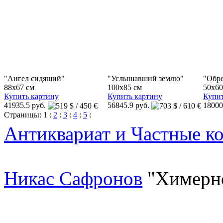
"Ангел сидящий"
"Услышавший землю"
"Обре
88x67 см
100x85 см
50x60
Купить картину
Купить картину
Купит
41935.5 руб.
56845.9 руб.
18000
Страницы:
1
:
2
:
3
:
4
:
5
:
Антиквариат и Частные к
Никас Сафронов
"Химерн