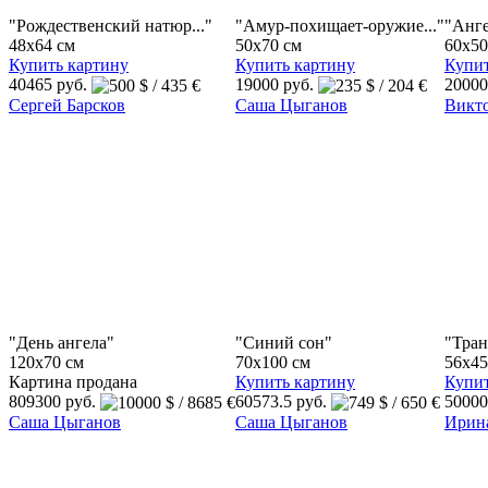
"Рождественский натюр..."
"Амур-похищает-оружие..."
"Анг
48x64 см
50x70 см
60x50
Купить картину
Купить картину
Купит
40465 руб.
19000 руб.
20000
Сергей Барсков
Саша Цыганов
Викт
"День ангела"
"Синий сон"
"Тран
120x70 см
70x100 см
56x45
Картина продана
Купить картину
Купит
809300 руб.
60573.5 руб.
50000
Саша Цыганов
Саша Цыганов
Ирин