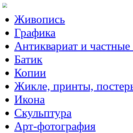
Живопись
Графика
Антиквариат и частные
Батик
Копии
Жикле, принты, постер
Икона
Скульптура
Арт-фотография