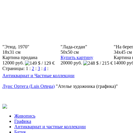
"Этюд. 1970"
"Лада-седан"
"На берег
18x31 см
50x50 см
34x45 см
Картина продана
Купить картину
Картина 
12000 руб.
20000 руб.
14000 ру
Страницы:
1
:
2
:
3
:
4
:
Антиквариат и Частные коллекции
Луис Ортега (Luis Ortega)
"Ателье художника (графика)"
Живопись
Графика
Антиквариат и частные коллекции
Батик