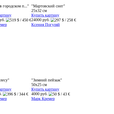
 городском п..."
"Мартовский снег"
25x32 см
артину
Купить картину
руб.
24000 руб.
емер
Ксения Погуляй
 лесу"
"Зимний пейзаж"
50x25 см
артину
Купить картину
б.
4000 руб.
емер
Марк Кремер