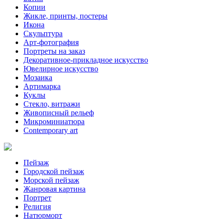
Копии
Жикле, принты, постеры
Икона
Скульптура
Арт-фотография
Портреты на заказ
Декоративное-прикладное искусство
Ювелирное искусство
Мозаика
Артимарка
Куклы
Стекло, витражи
Живописный рельеф
Микроминиатюра
Contemporary art
Пейзаж
Городской пейзаж
Морской пейзаж
Жанровая картина
Портрет
Религия
Натюрморт