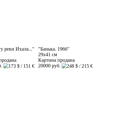
у реки Ихала..."
"Банька. 1966"
29x41 см
продана
Картина продана
б.
20000 руб.