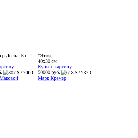
 р.Десна. Ба..."
"Этюд"
40x30 см
артину
Купить картину
б.
50000 руб.
 Маковой
Марк Кремер