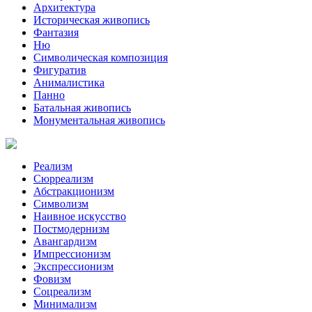
Архитектура
Историческая живопись
Фантазия
Ню
Символическая композиция
Фигуратив
Анималистикa
Панно
Батальная живопись
Монументальная живопись
Реализм
Сюрреализм
Абстракционизм
Символизм
Наивное искусство
Постмодернизм
Авангардизм
Импрессионизм
Экспрессионизм
Фовизм
Соцреализм
Минимализм